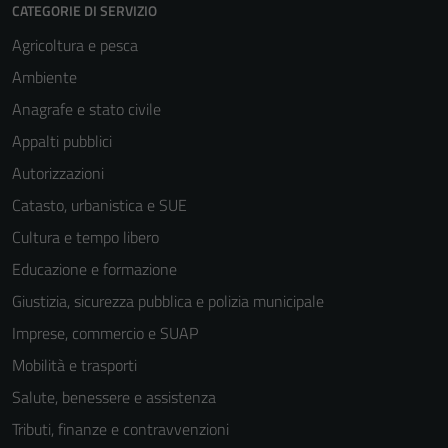
CATEGORIE DI SERVIZIO
Agricoltura e pesca
Ambiente
Anagrafe e stato civile
Appalti pubblici
Autorizzazioni
Tecnici
Catasto, urbanistica e SUE
Questi cookie
sono necessari
Cultura e tempo libero
per il
Educazione e formazione
funzionamento
Giustizia, sicurezza pubblica e polizia municipale
del sito e non
possono
Imprese, commercio e SUAP
essere
Mobilità e trasporti
disabilitati.
Salute, benessere e assistenza
Questi cookie
non raccolgono
Tributi, finanze e contravvenzioni
informazioni