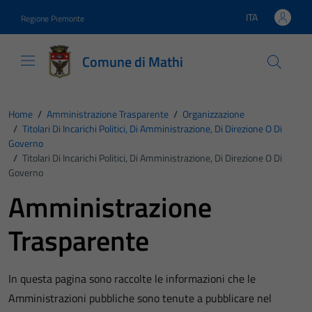
Vai ai contenuti
Vai al footer
ITA
Regione Piemonte
Lingua attiva:
Comune di Mathi
Home
/
Amministrazione Trasparente
/
Organizzazione
/
Titolari Di Incarichi Politici, Di Amministrazione, Di Direzione O Di
Governo
/
Titolari Di Incarichi Politici, Di Amministrazione, Di Direzione O Di
Governo
Amministrazione
Trasparente
In questa pagina sono raccolte le informazioni che le
Amministrazioni pubbliche sono tenute a pubblicare nel