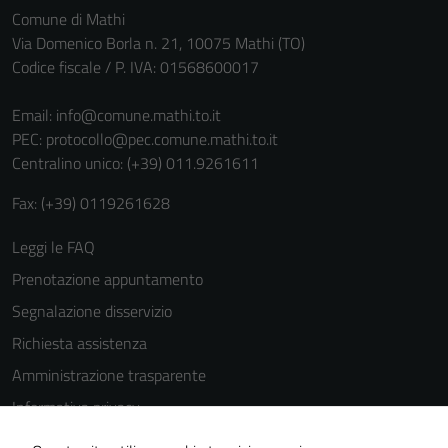
Comune di Mathi
Via Domenico Borla n. 21, 10075 Mathi (TO)
Codice fiscale / P. IVA: 01568600017
Email:
info@comune.mathi.to.it
PEC:
protocollo@pec.comune.mathi.to.it
Centralino unico: (+39) 011.9261611
Fax: (+39) 0119261628
Leggi le FAQ
Prenotazione appuntamento
Segnalazione disservizio
Richiesta assistenza
Amministrazione trasparente
Informativa privacy
Cookie Policy