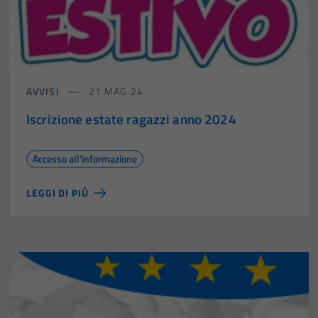
Tecnici
Questi cookie
sono necessari
per il
funzionamento
AVVISI
21 MAG 24
del sito e non
possono
Iscrizione estate ragazzi anno 2024
essere
disabilitati.
Accesso all'informazione
Questi cookie
non raccolgono
LEGGI DI PIÙ
informazioni
personali.