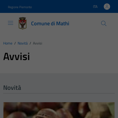
Vai ai contenuti
Vai al footer
ITA
Regione Piemonte
Lingua attiva:
Comune di Mathi
Home
/
Novità
/
Avvisi
Avvisi
Novità