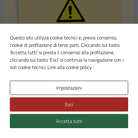
Questo sito utilizza cookie tecnici e, previo consenso,
cookie di profilazione di terze parti. Cliccando sul tasto
'Accetta tutti' si presta il consenso alla profilazione,
cliccando sul tasto 'Esci' si continua la navigazione con i
AVVISI
29 GEN 24
soli cookie tecnici.
Link alla cookie policy
Attenzione: modifica permanente della
viabilità.
Impostazioni
Viabilità
Esci
LEGGI DI PIÙ
Accetta tutti