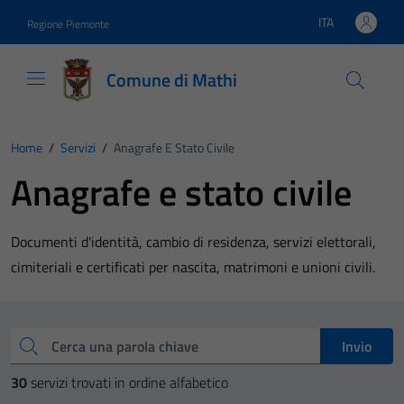
Vai ai contenuti
Vai al footer
ITA
Regione Piemonte
Lingua attiva:
Comune di Mathi
Home
/
Servizi
/
Anagrafe E Stato Civile
Anagrafe e stato civile
Documenti d'identità, cambio di residenza, servizi elettorali,
cimiteriali e certificati per nascita, matrimoni e unioni civili.
Esplora tutti i servizi
Cerca una parola chiave
Invio
30
servizi trovati in ordine alfabetico