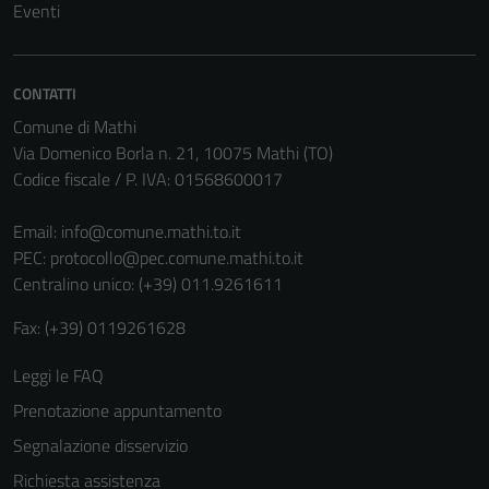
Eventi
CONTATTI
Comune di Mathi
Via Domenico Borla n. 21, 10075 Mathi (TO)
Codice fiscale / P. IVA: 01568600017
Email:
info@comune.mathi.to.it
Tecnici
PEC:
protocollo@pec.comune.mathi.to.it
Questi cookie
Centralino unico: (+39) 011.9261611
sono necessari
Fax: (+39) 0119261628
per il
funzionamento
Leggi le FAQ
del sito e non
Prenotazione appuntamento
possono
essere
Segnalazione disservizio
disabilitati.
Richiesta assistenza
Questi cookie