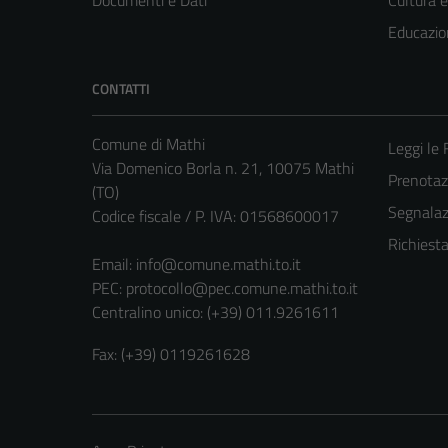
Educazio
CONTATTI
Comune di Mathi
Leggi le
Via Domenico Borla n. 21, 10075 Mathi
Prenota
(TO)
Segnalazi
Codice fiscale / P. IVA: 01568600017
Richiest
Email:
info@comune.mathi.to.it
PEC:
protocollo@pec.comune.mathi.to.it
Centralino unico: (+39) 011.9261611
Fax: (+39) 0119261628