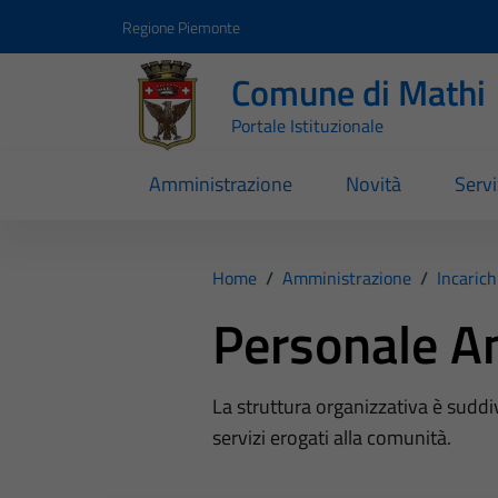
Vai ai contenuti
Vai al footer
Regione Piemonte
Comune di Mathi
Portale Istituzionale
Amministrazione
Novità
Servi
Home
/
Amministrazione
/
Incarich
Personale A
La struttura organizzativa è suddi
servizi erogati alla comunità.