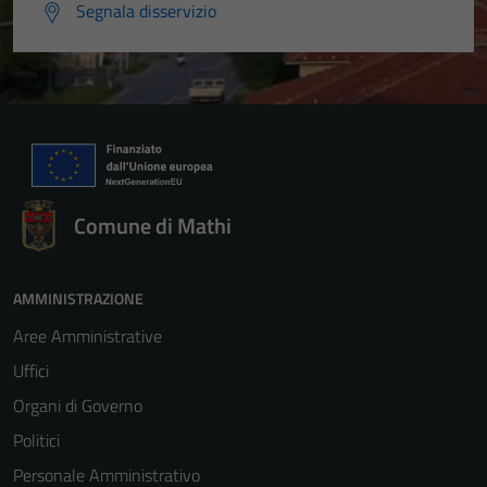
Segnala disservizio
Tecnici
Questi cookie
sono necessari
per il
funzionamento
del sito e non
possono
essere
Comune di Mathi
disabilitati.
Questi cookie
non raccolgono
AMMINISTRAZIONE
informazioni
personali.
Aree Amministrative
Uffici
Organi di Governo
Politici
Personale Amministrativo