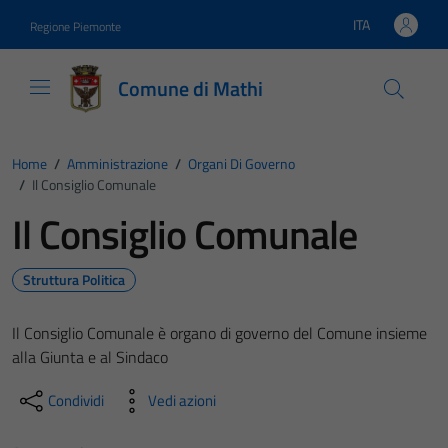
Vai ai contenuti
Vai al footer
ITA
Regione Piemonte
Lingua attiva:
Comune di Mathi
Home
/
Amministrazione
/
Organi Di Governo
/
Il Consiglio Comunale
Il Consiglio Comunale
Struttura Politica
Il Consiglio Comunale è organo di governo del Comune insieme
alla Giunta e al Sindaco
Condividi
Vedi azioni