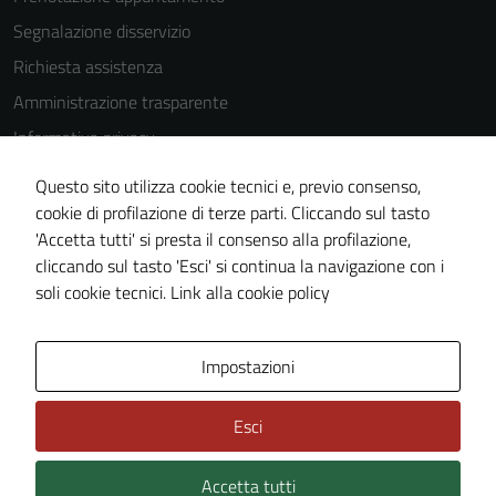
disabilitati.
Segnalazione disservizio
Questi cookie
non raccolgono
Richiesta assistenza
informazioni
Amministrazione trasparente
personali.
Informativa privacy
Cookie Policy
Questo sito utilizza cookie tecnici e, previo consenso,
Note legali
cookie di profilazione di terze parti. Cliccando sul tasto
'Accetta tutti' si presta il consenso alla profilazione,
Dichiarazione di accessibilità
cliccando sul tasto 'Esci' si continua la navigazione con i
Piano di miglioramento del sito
soli cookie tecnici.
Link alla cookie policy
Area Privata
Impostazioni
Esci
Accetta tutti
Credits: ©
Technical Design s.r.l.