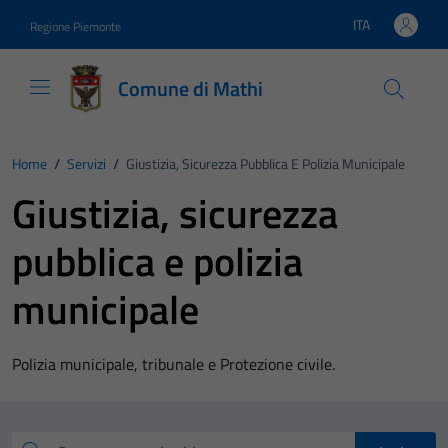
Vai ai contenuti
Vai al footer
ITA
Regione Piemonte
Lingua attiva:
Comune di Mathi
Home
/
Servizi
/
Giustizia, Sicurezza Pubblica E Polizia Municipale
Giustizia, sicurezza
pubblica e polizia
municipale
Polizia municipale, tribunale e Protezione civile.
Esplora tutti i servizi