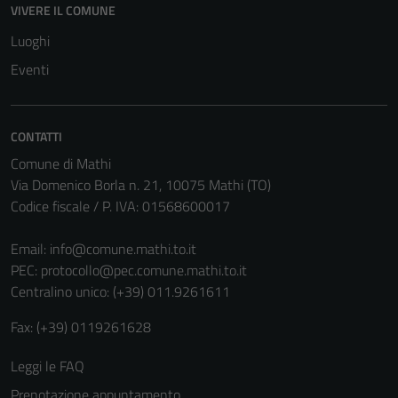
VIVERE IL COMUNE
Luoghi
Eventi
CONTATTI
Comune di Mathi
Via Domenico Borla n. 21, 10075 Mathi (TO)
Codice fiscale / P. IVA: 01568600017
Tecnici
Email:
info@comune.mathi.to.it
Questi cookie
PEC:
protocollo@pec.comune.mathi.to.it
sono necessari
Centralino unico: (+39) 011.9261611
per il
funzionamento
Fax: (+39) 0119261628
del sito e non
possono
Leggi le FAQ
essere
Prenotazione appuntamento