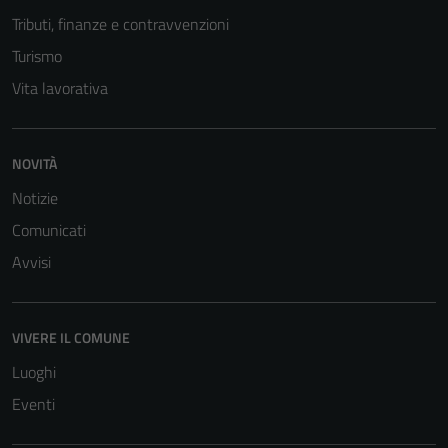
Tributi, finanze e contravvenzioni
Turismo
Vita lavorativa
NOVITÀ
Notizie
Tecnici
Questi cookie
Comunicati
sono necessari
Avvisi
per il
funzionamento
del sito e non
VIVERE IL COMUNE
possono
Luoghi
essere
disabilitati.
Eventi
Questi cookie
non raccolgono