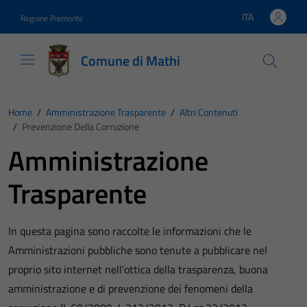
Vai ai contenuti
Vai al footer
ITA
Regione Piemonte
Lingua attiva:
Comune di Mathi
Home
/
Amministrazione Trasparente
/
Altri Contenuti
/
Prevenzione Della Corruzione
Amministrazione
Trasparente
In questa pagina sono raccolte le informazioni che le
Amministrazioni pubbliche sono tenute a pubblicare nel
proprio sito internet nell’ottica della trasparenza, buona
amministrazione e di prevenzione dei fenomeni della