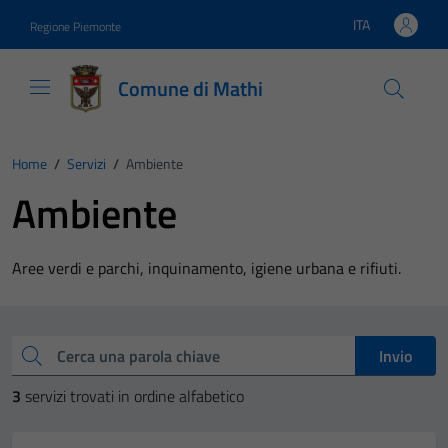
Vai ai contenuti
Vai al footer
ITA
Regione Piemonte
Lingua attiva:
Comune di Mathi
Home
/
Servizi
/
Ambiente
Ambiente
Aree verdi e parchi, inquinamento, igiene urbana e rifiuti.
Esplora tutti i servizi
Cerca una parola chiave
Invio
3
servizi trovati in ordine alfabetico