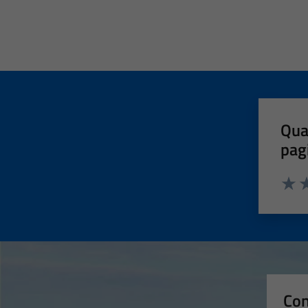
Qua
pag
Valut
Va
Con