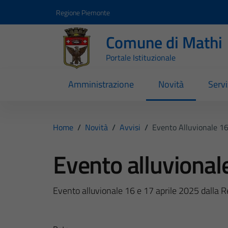
Vai ai contenuti
Vai al footer
Regione Piemonte
Comune di Mathi
Portale Istituzionale
Amministrazione
Novità
Servi
Home
/
Novità
/
Avvisi
/
Evento Alluvionale 16
Evento alluvional
Evento alluvionale 16 e 17 aprile 2025 dalla 