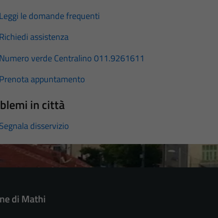
Leggi le domande frequenti
Richiedi assistenza
Numero verde Centralino 011.9261611
Prenota appuntamento
blemi in città
Segnala disservizio
e di Mathi