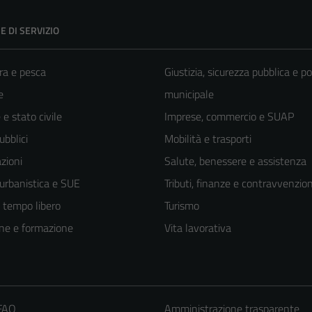
E DI SERVIZIO
ra e pesca
Giustizia, sicurezza pubblica e po
e
municipale
e stato civile
Imprese, commercio e SUAP
ubblici
Mobilità e trasporti
zioni
Salute, benessere e assistenza
 urbanistica e SUE
Tributi, finanze e contravvenzion
e tempo libero
Turismo
ne e formazione
Vita lavorativa
Tecnici
Questi cookie
 FAQ
Amministrazione trasparente