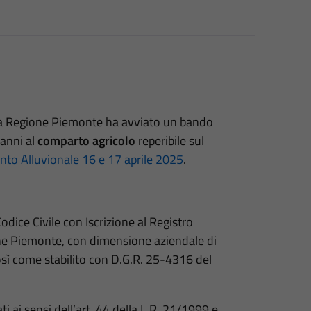
e la Regione Piemonte ha avviato un bando
danni al
comparto agricolo
reperibile sul
nto Alluvionale 16 e 17 aprile 2025
.
Codice Civile con Iscrizione al Registro
one Piemonte, con dimensione aziendale di
sì come stabilito con D.G.R. 25-4316 del
ti ai sensi dell’art. 44 della L.R. 21/1999 e