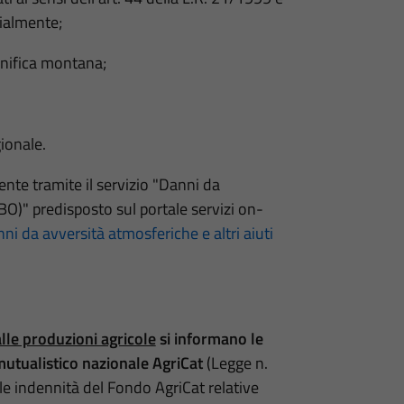
rialmente;
bonifica montana;
ionale.
te tramite il servizio "Danni da
BO)" predisposto sul portale servizi on-
ni da avversità atmosferiche e altri aiuti
lle produzioni agricole
si informano le
utualistico nazionale AgriCat
(Legge n.
e indennità del Fondo AgriCat relative