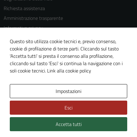
Richiesta assistenza
Amministrazione trasparente
Informativa privacy
Cookie Policy
Questo sito utilizza cookie tecnici e, previo consenso,
Note legali
cookie di profilazione di terze parti. Cliccando sul tasto
'Accetta tutti' si presta il consenso alla profilazione,
Dichiarazione di accessibilità
cliccando sul tasto 'Esci' si continua la navigazione con i
Piano di miglioramento del sito
soli cookie tecnici.
Link alla cookie policy
Area Privata
Impostazioni
Esci
Accetta tutti
Credits: ©
Technical Design s.r.l.