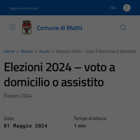
Vai ai contenuti
Vai al footer
ITA
Regione Piemonte
Lingua attiva:
Comune di Mathi
Home
/
Novità
/
Avvisi
/
Elezioni 2024 – Voto A Domicilio O Assistito
Elezioni 2024 – voto a
domicilio o assistito
Elezioni 2024.
Data:
Tempo di lettura:
1 min
01 Maggio 2024