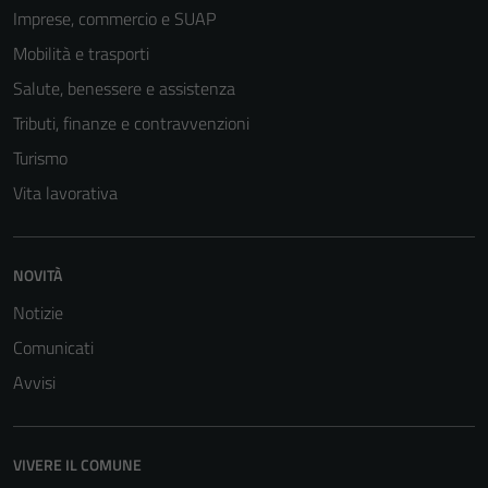
Imprese, commercio e SUAP
Tecnici
Mobilità e trasporti
Questi cookie
sono necessari
Salute, benessere e assistenza
per il
Tributi, finanze e contravvenzioni
funzionamento
Turismo
del sito e non
possono
Vita lavorativa
essere
disabilitati.
Questi cookie
NOVITÀ
non raccolgono
Notizie
informazioni
personali.
Comunicati
Avvisi
VIVERE IL COMUNE