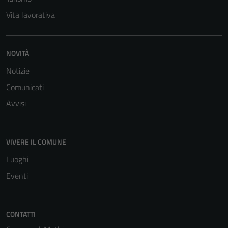
per il
Vita lavorativa
funzionamento
del sito e non
possono
NOVITÀ
essere
Notizie
disabilitati.
Questi cookie
Comunicati
non raccolgono
Avvisi
informazioni
personali.
VIVERE IL COMUNE
Luoghi
Eventi
CONTATTI