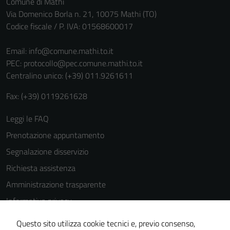
Comune di Mathi
Via Domenico Borla n. 21, 10075 Mathi (TO)
Codice fiscale / P. IVA: 01568600017
Email:
info@comune.mathi.to.it
PEC:
protocollo@pec.comune.mathi.to.it
Centralino unico: (+39) 011.9261611
Fax: (+39) 0119261628
Leggi le FAQ
Prenotazione appuntamento
Segnalazione disservizio
Richiesta assistenza
Amministrazione trasparente
Informativa privacy
Cookie Policy
Questo sito utilizza cookie tecnici e, previo consenso,