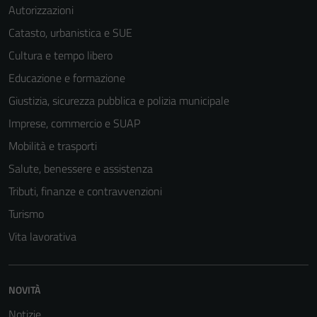
Autorizzazioni
Catasto, urbanistica e SUE
Cultura e tempo libero
Tecnici
Educazione e formazione
Questi cookie
Giustizia, sicurezza pubblica e polizia municipale
sono necessari
Imprese, commercio e SUAP
per il
funzionamento
Mobilità e trasporti
del sito e non
Salute, benessere e assistenza
possono
Tributi, finanze e contravvenzioni
essere
disabilitati.
Turismo
Questi cookie
Vita lavorativa
non raccolgono
informazioni
personali.
NOVITÀ
Notizie