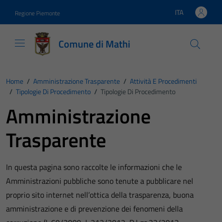
Vai ai contenuti
Vai al footer
ITA
Regione Piemonte
Lingua attiva:
Comune di Mathi
Home
/
Amministrazione Trasparente
/
Attività E Procedimenti
/
Tipologie Di Procedimento
/
Tipologie Di Procedimento
Amministrazione
Trasparente
In questa pagina sono raccolte le informazioni che le
Amministrazioni pubbliche sono tenute a pubblicare nel
proprio sito internet nell’ottica della trasparenza, buona
amministrazione e di prevenzione dei fenomeni della