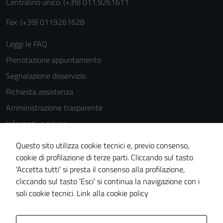
Centralino unico: (+39) 011.9261611
Fax: (+39) 0119261628
Leggi le FAQ
Prenotazione appuntamento
Segnalazione disservizio
Richiesta assistenza
Amministrazione trasparente
Informativa privacy
Cookie Policy
Questo sito utilizza cookie tecnici e, previo consenso,
Note legali
cookie di profilazione di terze parti. Cliccando sul tasto
'Accetta tutti' si presta il consenso alla profilazione,
Dichiarazione di accessibilità
cliccando sul tasto 'Esci' si continua la navigazione con i
Piano di miglioramento del sito
soli cookie tecnici.
Link alla cookie policy