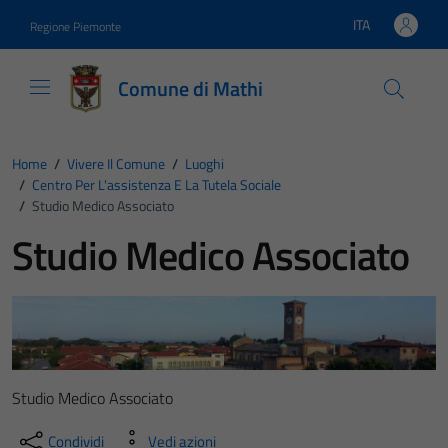
Vai ai contenuti
Vai al footer
ITA
Regione Piemonte
Lingua attiva:
Comune di Mathi
Home
/
Vivere Il Comune
/
Luoghi
/
Centro Per L'assistenza E La Tutela Sociale
/
Studio Medico Associato
Studio Medico Associato
Studio Medico Associato
Condividi
Vedi azioni