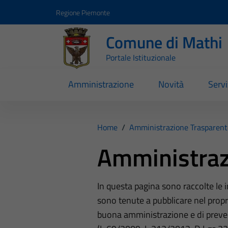
Vai ai contenuti
Vai al footer
Regione Piemonte
Comune di Mathi
Portale Istituzionale
Amministrazione
Novità
Servi
Home
/
Amministrazione Trasparent
Amministraz
In questa pagina sono raccolte le
sono tenute a pubblicare nel propri
buona amministrazione e di preve