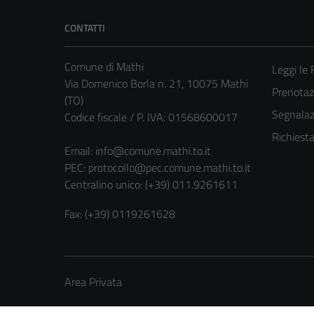
CONTATTI
Comune di Mathi
Leggi le
Via Domenico Borla n. 21, 10075 Mathi
Prenota
(TO)
Segnalazi
Codice fiscale / P. IVA: 01568600017
Richiest
Email:
info@comune.mathi.to.it
PEC:
protocollo@pec.comune.mathi.to.it
Centralino unico: (+39) 011.9261611
Fax: (+39) 0119261628
Area Privata