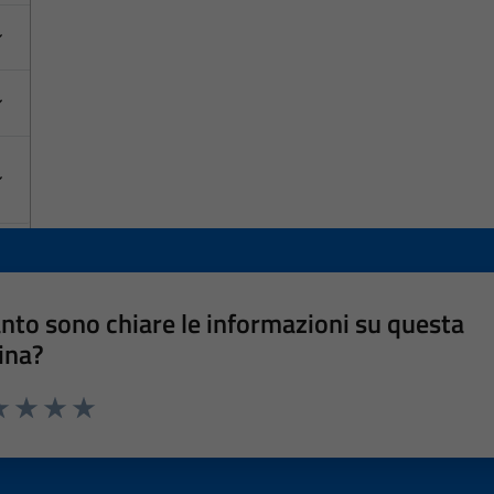
nto sono chiare le informazioni su questa
ina?
a 1 stelle su 5
luta 2 stelle su 5
Valuta 3 stelle su 5
Valuta 4 stelle su 5
Valuta 5 stelle su 5