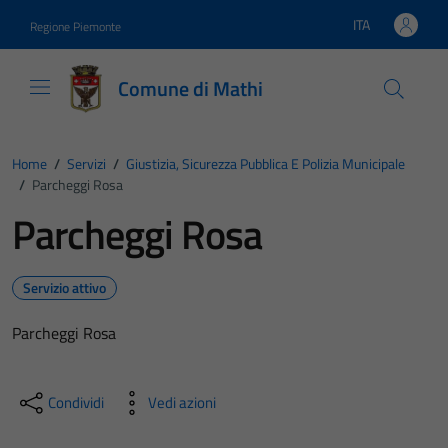
Vai ai contenuti
Vai al footer
ITA
Regione Piemonte
Lingua attiva:
Comune di Mathi
Home
/
Servizi
/
Giustizia, Sicurezza Pubblica E Polizia Municipale
/
Parcheggi Rosa
Parcheggi Rosa
Servizio attivo
Parcheggi Rosa
Condividi
Vedi azioni