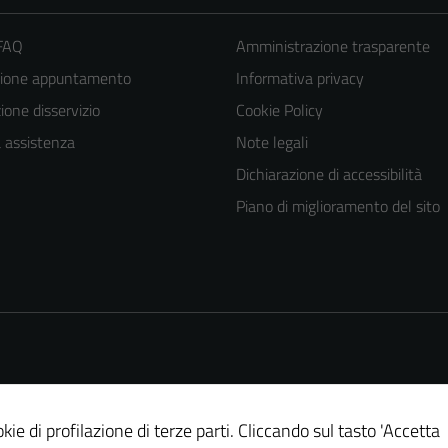
 FAQ
Amministrazione trasparente
zione appuntamento
Informativa privacy
one disservizio
Cookie Policy
a assistenza
Note legali
Dichiarazione di accessibilità
Piano di miglioramento del sito
kie di profilazione di terze parti. Cliccando sul tasto 'Accetta
Tecnici