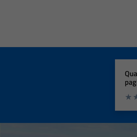
Qua
pag
Valut
Va