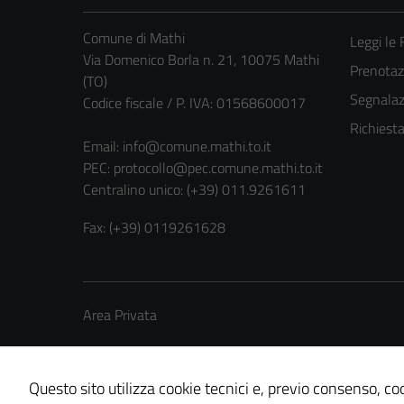
Comune di Mathi
Leggi le
Via Domenico Borla n. 21, 10075 Mathi
Prenota
(TO)
Segnalazi
Codice fiscale / P. IVA: 01568600017
Richiest
Email:
info@comune.mathi.to.it
PEC:
protocollo@pec.comune.mathi.to.it
Centralino unico: (+39) 011.9261611
Fax: (+39) 0119261628
Area Privata
Questo sito utilizza cookie tecnici e, previo consenso, coo