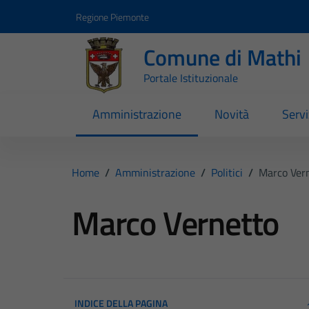
Vai ai contenuti
Vai al footer
Regione Piemonte
Comune di Mathi
Portale Istituzionale
Amministrazione
Novità
Servi
Home
/
Amministrazione
/
Politici
/
Marco Ver
Marco Vernetto
INDICE DELLA PAGINA