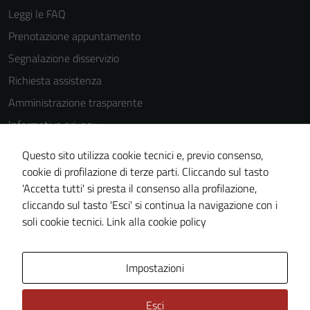
Leggi le FAQ
Prenotazione appuntamento
Segnalazione disservizio
Richiesta assistenza
Amministrazione trasparente
Informativa privacy
Cookie Policy
Questo sito utilizza cookie tecnici e, previo consenso,
Note legali
cookie di profilazione di terze parti. Cliccando sul tasto
'Accetta tutti' si presta il consenso alla profilazione,
Dichiarazione di accessibilità
cliccando sul tasto 'Esci' si continua la navigazione con i
Piano di miglioramento del sito
soli cookie tecnici.
Link alla cookie policy
Area Privata
Impostazioni
Esci