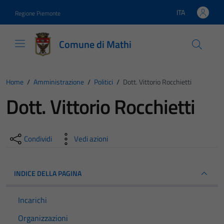
Vai ai contenuti
Vai al footer
ITA
Regione Piemonte
Lingua attiva:
Comune di Mathi
Home
/
Amministrazione
/
Politici
/
Dott. Vittorio Rocchietti
Dott. Vittorio Rocchietti
Condividi
Vedi azioni
INDICE DELLA PAGINA
Incarichi
Organizzazioni