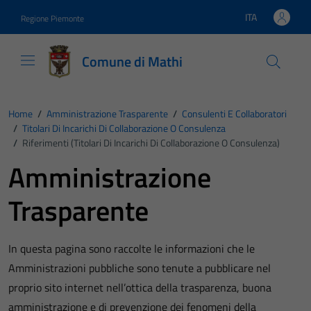
Vai ai contenuti
Vai al footer
ITA
Regione Piemonte
Lingua attiva:
Comune di Mathi
Home
/
Amministrazione Trasparente
/
Consulenti E Collaboratori
/
Titolari Di Incarichi Di Collaborazione O Consulenza
/
Riferimenti (Titolari Di Incarichi Di Collaborazione O Consulenza)
Amministrazione
Trasparente
In questa pagina sono raccolte le informazioni che le
Amministrazioni pubbliche sono tenute a pubblicare nel
proprio sito internet nell’ottica della trasparenza, buona
amministrazione e di prevenzione dei fenomeni della