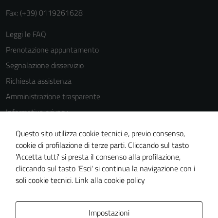
Fax: (+39) 0119261628
Leggi le FAQ
Prenotazione appuntamento
Segnalazione disservizio
Richiesta assistenza
Amministrazione trasparente
Informativa privacy
Cookie Policy
Questo sito utilizza cookie tecnici e, previo consenso,
Note legali
cookie di profilazione di terze parti. Cliccando sul tasto
'Accetta tutti' si presta il consenso alla profilazione,
Dichiarazione di accessibilità
cliccando sul tasto 'Esci' si continua la navigazione con i
Piano di miglioramento del sito
soli cookie tecnici.
Link alla cookie policy
Area Privata
Impostazioni