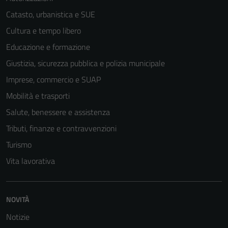
Catasto, urbanistica e SUE
Cultura e tempo libero
Educazione e formazione
Tecnici
Questi cookie
Giustizia, sicurezza pubblica e polizia municipale
sono necessari
Imprese, commercio e SUAP
per il
Mobilità e trasporti
funzionamento
del sito e non
Salute, benessere e assistenza
possono
Tributi, finanze e contravvenzioni
essere
Turismo
disabilitati.
Questi cookie
Vita lavorativa
non raccolgono
informazioni
personali.
NOVITÀ
Notizie