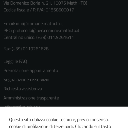
Via Domenico Borla n. 21, 10075 Mathi (TO)
Codice fiscale / P. IVA: 01568600017
Email:
info@comune.mathi.to.it
PEC:
protocollo@pec.comune.mathi.to.it
Centralino unico: (+39) 011.9261611
Fax: (+39) 0119261628
Leggi le FAQ
Prenotazione appuntamento
Segnalazione disservizio
Richiesta assistenza
Amministrazione trasparente
Informativa privacy
Cookie Policy
Questo sito utilizza cookie tecnici e, previo consenso,
Note legali
cookie di profilazione di terze parti. Cliccando sul tasto