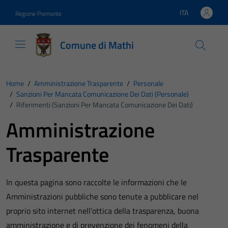
Vai ai contenuti
Vai al footer
ITA
Regione Piemonte
Lingua attiva:
Comune di Mathi
Home
/
Amministrazione Trasparente
/
Personale
/
Sanzioni Per Mancata Comunicazione Dei Dati (personale)
/
Riferimenti (Sanzioni Per Mancata Comunicazione Dei Dati)
Amministrazione
Trasparente
In questa pagina sono raccolte le informazioni che le
Amministrazioni pubbliche sono tenute a pubblicare nel
proprio sito internet nell’ottica della trasparenza, buona
amministrazione e di prevenzione dei fenomeni della