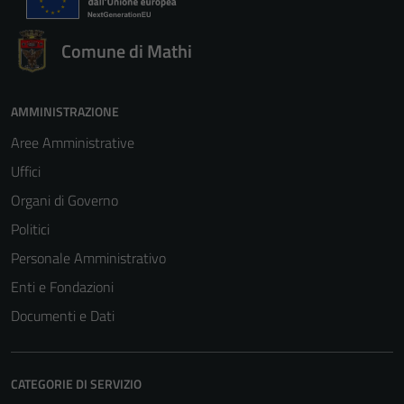
Comune di Mathi
AMMINISTRAZIONE
Aree Amministrative
Tecnici
Uffici
Questi cookie
sono necessari
Organi di Governo
per il
Politici
funzionamento
Personale Amministrativo
del sito e non
possono
Enti e Fondazioni
essere
Documenti e Dati
disabilitati.
Questi cookie
non raccolgono
CATEGORIE DI SERVIZIO
informazioni