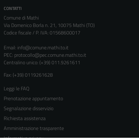
CONTATTI
Comune di Mathi
Via Domenico Borla n. 21, 10075 Mathi (TO)
Codice fiscale / P. IVA: 01568600017
Email:
info@comune.mathi.to.it
PEC:
protocollo@pec.comune.mathi.to.it
Centralino unico: (+39) 011.9261611
Fax: (+39) 0119261628
Leggi le FAQ
Prenotazione appuntamento
Segnalazione disservizio
Richiesta assistenza
Amministrazione trasparente
Informativa privacy