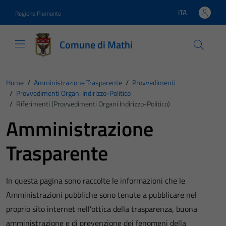
Vai ai contenuti
Vai al footer
ITA
Regione Piemonte
Lingua attiva:
Comune di Mathi
Home
/
Amministrazione Trasparente
/
Provvedimenti
/
Provvedimenti Organi Indirizzo-Politico
/
Riferimenti (Provvedimenti Organi Indirizzo-Politico)
Amministrazione
Trasparente
In questa pagina sono raccolte le informazioni che le
Amministrazioni pubbliche sono tenute a pubblicare nel
proprio sito internet nell’ottica della trasparenza, buona
amministrazione e di prevenzione dei fenomeni della