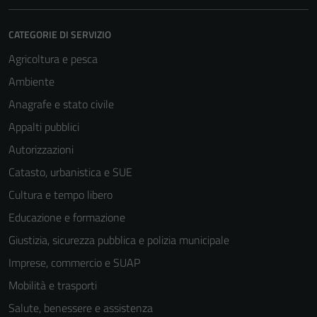
CATEGORIE DI SERVIZIO
Agricoltura e pesca
Ambiente
Anagrafe e stato civile
Appalti pubblici
Tecnici
Autorizzazioni
Questi cookie
Catasto, urbanistica e SUE
sono necessari
per il
Cultura e tempo libero
funzionamento
Educazione e formazione
del sito e non
Giustizia, sicurezza pubblica e polizia municipale
possono
essere
Imprese, commercio e SUAP
disabilitati.
Mobilità e trasporti
Questi cookie
Salute, benessere e assistenza
non raccolgono