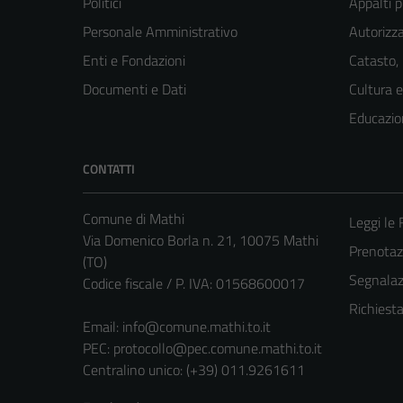
Politici
Appalti p
Personale Amministrativo
Autorizza
Enti e Fondazioni
Catasto,
Documenti e Dati
Cultura 
Educazio
CONTATTI
Comune di Mathi
Leggi le
Via Domenico Borla n. 21, 10075 Mathi
Prenota
(TO)
Segnalazi
Codice fiscale / P. IVA: 01568600017
Richiest
Email:
info@comune.mathi.to.it
PEC:
protocollo@pec.comune.mathi.to.it
Centralino unico: (+39) 011.9261611