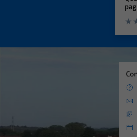
pag
Valut
Va
Con