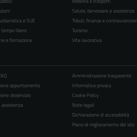
ubblici
Mobilità e trasporti
zioni
Salute, benessere e assistenza
 urbanistica e SUE
Tributi, finanze e contravvenzion
e tempo libero
Turismo
ne e formazione
Vita lavorativa
 FAQ
Amministrazione trasparente
zione appuntamento
Informativa privacy
Tecnici
one disservizio
Cookie Policy
Questi cookie
a assistenza
Note legali
sono necessari
Dichiarazione di accessibilità
per il
Piano di miglioramento del sito
funzionamento
del sito e non