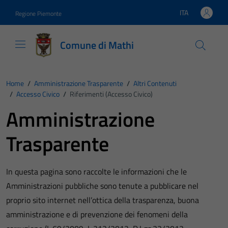
Vai ai contenuti
Vai al footer
ITA
Regione Piemonte
Lingua attiva:
Comune di Mathi
Home
/
Amministrazione Trasparente
/
Altri Contenuti
/
Accesso Civico
/
Riferimenti (Accesso Civico)
Amministrazione
Trasparente
In questa pagina sono raccolte le informazioni che le
Amministrazioni pubbliche sono tenute a pubblicare nel
proprio sito internet nell’ottica della trasparenza, buona
amministrazione e di prevenzione dei fenomeni della