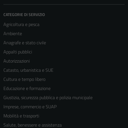
CATEGORIE DI SERVIZIO
Agricoltura e pesca
Ambiente
Anagrafe e stato civile
Appalti pubblici
Tecnici
Autorizzazioni
Questi cookie
Catasto, urbanistica e SUE
sono necessari
per il
Cultura e tempo libero
funzionamento
Educazione e formazione
del sito e non
Giustizia, sicurezza pubblica e polizia municipale
possono
essere
Imprese, commercio e SUAP
disabilitati.
Mobilità e trasporti
Questi cookie
Salute, benessere e assistenza
non raccolgono