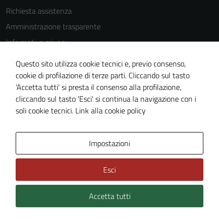
Richiesta assistenza
Amministrazione trasparente
Informativa privacy
Cookie Policy
Questo sito utilizza cookie tecnici e, previo consenso,
Note legali
cookie di profilazione di terze parti. Cliccando sul tasto
'Accetta tutti' si presta il consenso alla profilazione,
Dichiarazione di accessibilità
cliccando sul tasto 'Esci' si continua la navigazione con i
Piano di miglioramento del sito
soli cookie tecnici.
Link alla cookie policy
Area Privata
Impostazioni
Esci
Accetta tutti
Credits: ©
Technical Design s.r.l.