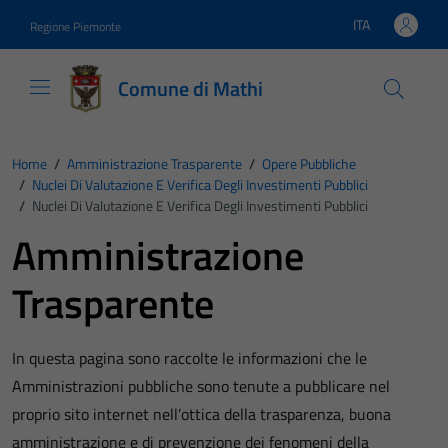
Vai ai contenuti
Vai al footer
ITA
Regione Piemonte
Lingua attiva:
Comune di Mathi
Home
/
Amministrazione Trasparente
/
Opere Pubbliche
/
Nuclei Di Valutazione E Verifica Degli Investimenti Pubblici
/
Nuclei Di Valutazione E Verifica Degli Investimenti Pubblici
Amministrazione
Trasparente
In questa pagina sono raccolte le informazioni che le
Amministrazioni pubbliche sono tenute a pubblicare nel
proprio sito internet nell’ottica della trasparenza, buona
amministrazione e di prevenzione dei fenomeni della