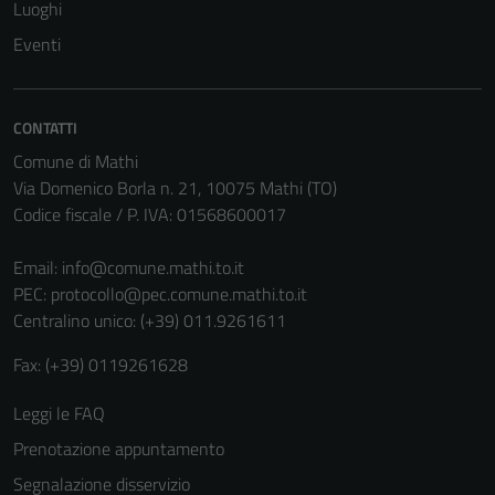
Luoghi
Questi cookie
non raccolgono
Eventi
informazioni
personali.
CONTATTI
Comune di Mathi
Via Domenico Borla n. 21, 10075 Mathi (TO)
Codice fiscale / P. IVA: 01568600017
Email:
info@comune.mathi.to.it
PEC:
protocollo@pec.comune.mathi.to.it
Centralino unico: (+39) 011.9261611
Fax: (+39) 0119261628
Leggi le FAQ
Prenotazione appuntamento
Segnalazione disservizio