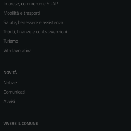
Imprese, commercio e SUAP
Mobilità e trasporti
Salute, benessere e assistenza
Tributi, finanze e contravvenzioni
Turismo
Vita lavorativa
Tecnici
NOVITÀ
Questi cookie
Notizie
sono necessari
Comunicati
per il
funzionamento
Avvisi
del sito e non
possono
essere
VIVERE IL COMUNE
disabilitati.