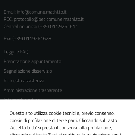
Email:
info@comune.mathi.to.it
PEC:
protocollo@pec.comune.mathi.to.it
Centralino unico: (+39) 011.9261611
Fax: (+39) 0119261628
Leggi le FAQ
Prenotazione appuntamento
Segnalazione disservizio
Richiesta assistenza
Amministrazione trasparente
Informativa privacy
Cookie Policy
Questo sito utilizza cookie tecnici e, previo consenso,
Note legali
cookie di profilazione di terze parti. Cliccando sul tasto
'Accetta tutti' si presta il consenso alla profilazione,
Dichiarazione di accessibilità
cliccando sul tasto 'Esci' si continua la navigazione con i