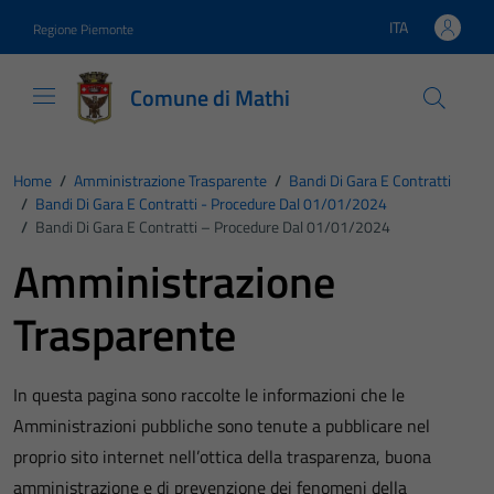
Vai ai contenuti
Vai al footer
ITA
Regione Piemonte
Lingua attiva:
Comune di Mathi
Home
/
Amministrazione Trasparente
/
Bandi Di Gara E Contratti
/
Bandi Di Gara E Contratti - Procedure Dal 01/01/2024
/
Bandi Di Gara E Contratti – Procedure Dal 01/01/2024
Amministrazione
Trasparente
In questa pagina sono raccolte le informazioni che le
Amministrazioni pubbliche sono tenute a pubblicare nel
proprio sito internet nell’ottica della trasparenza, buona
amministrazione e di prevenzione dei fenomeni della