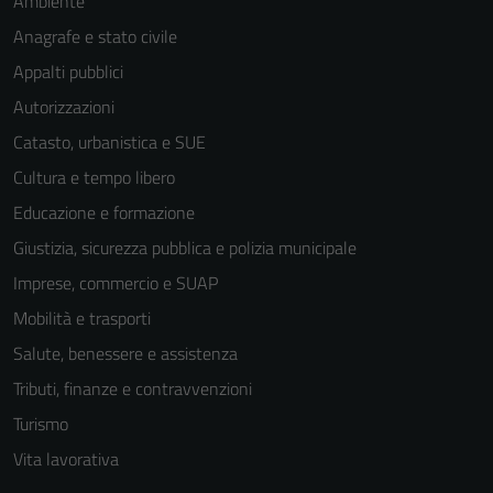
Ambiente
funzionamento
Anagrafe e stato civile
del sito e non
Appalti pubblici
possono
essere
Autorizzazioni
disabilitati.
Catasto, urbanistica e SUE
Questi cookie
Cultura e tempo libero
non raccolgono
informazioni
Educazione e formazione
personali.
Giustizia, sicurezza pubblica e polizia municipale
Imprese, commercio e SUAP
Mobilità e trasporti
Salute, benessere e assistenza
Tributi, finanze e contravvenzioni
Turismo
Vita lavorativa