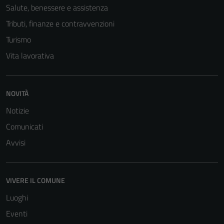
Salute, benessere e assistenza
Tributi, finanze e contravvenzioni
Turismo
Vita lavorativa
NOVITÀ
Tecnici
Notizie
Questi cookie
Comunicati
sono necessari
Avvisi
per il
funzionamento
del sito e non
possono
VIVERE IL COMUNE
essere
Luoghi
disabilitati.
Eventi
Questi cookie