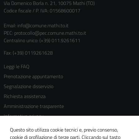
Via Domenico Borla n. 21, 10075 Mathi (TO)
Codice fiscale / P. IVA: 01568600017
Email:
info@comune.mathi.to.it
PEC:
protocollo@pec.comune.mathi.to.it
Centralino unico: (+39) 011.9261611
Fax: (+39) 0119261628
Leggi le FAQ
Prenotazione appuntamento
Segnalazione disservizio
Richiesta assistenza
Amministrazione trasparente
Informativa privacy
Cookie Policy
Questo sito utilizza cookie tecnici e, previo consenso,
Note legali
cookie di profilazione di terze parti. Cliccando sul tasto