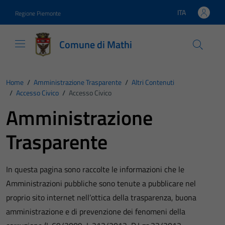
Vai ai contenuti
Vai al footer
ITA
Regione Piemonte
Lingua attiva:
Comune di Mathi
Home
/
Amministrazione Trasparente
/
Altri Contenuti
/
Accesso Civico
/
Accesso Civico
Amministrazione
Trasparente
In questa pagina sono raccolte le informazioni che le
Amministrazioni pubbliche sono tenute a pubblicare nel
proprio sito internet nell’ottica della trasparenza, buona
amministrazione e di prevenzione dei fenomeni della