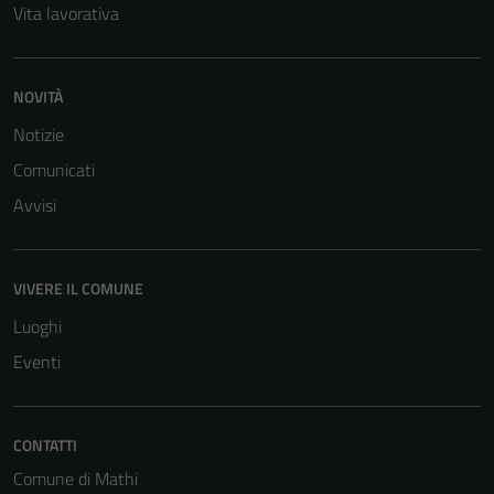
Vita lavorativa
per il
funzionamento
del sito e non
possono
NOVITÀ
essere
Notizie
disabilitati.
Comunicati
Questi cookie
non raccolgono
Avvisi
informazioni
personali.
VIVERE IL COMUNE
Luoghi
Eventi
CONTATTI
Comune di Mathi