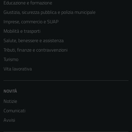
Educazione e formazione
Giustizia, sicurezza pubblica e polizia municipale
Imprese, commercio e SUAP
Mobilità e trasporti
Salute, benessere e assistenza
Tributi, finanze e contravvenzioni
Turismo
Vita lavorativa
Tecnici
Questi cookie
NOVITÀ
sono necessari
Notizie
per il
funzionamento
Comunicati
del sito e non
Avvisi
possono
essere