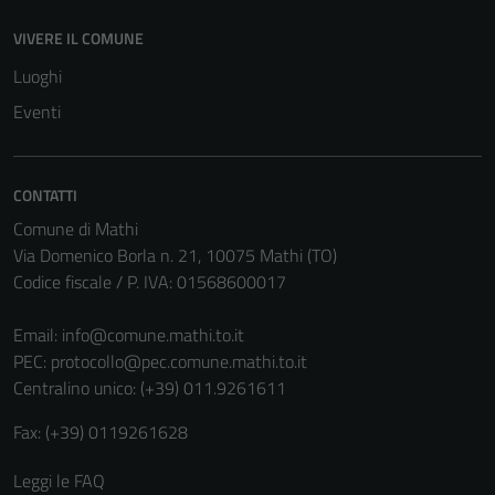
disabilitati.
VIVERE IL COMUNE
Questi cookie
Luoghi
non raccolgono
informazioni
Eventi
personali.
CONTATTI
Comune di Mathi
Via Domenico Borla n. 21, 10075 Mathi (TO)
Codice fiscale / P. IVA: 01568600017
Email:
info@comune.mathi.to.it
PEC:
protocollo@pec.comune.mathi.to.it
Centralino unico: (+39) 011.9261611
Fax: (+39) 0119261628
Leggi le FAQ