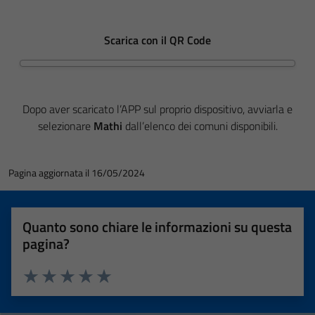
Scarica con il QR Code
Dopo aver scaricato l’APP sul proprio dispositivo, avviarla e
selezionare
Mathi
dall’elenco dei comuni disponibili.
Pagina aggiornata il 16/05/2024
Quanto sono chiare le informazioni su questa
pagina?
Valuta 1 stelle su 5
Valuta 2 stelle su 5
Valuta 3 stelle su 5
Valuta 4 stelle su 5
Valuta 5 stelle su 5