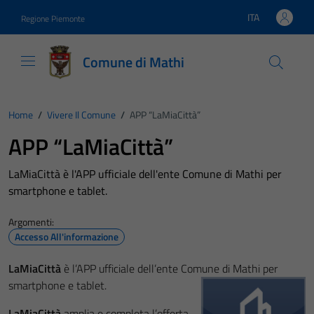
Vai ai contenuti
Vai al footer
ITA
Regione Piemonte
Lingua attiva:
Comune di Mathi
Home
/
Vivere Il Comune
/
APP “LaMiaCittà”
APP “LaMiaCittà”
LaMiaCittà è l'APP ufficiale dell'ente Comune di Mathi per
smartphone e tablet.
Argomenti:
Accesso All'informazione
LaMiaCittà
è l’APP ufficiale dell’ente Comune di Mathi per
smartphone e tablet.
LaMiaCittà
amplia e completa l’offerta