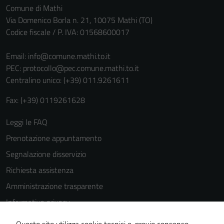
Comune di Mathi
Via Domenico Borla n. 21, 10075 Mathi (TO)
Codice fiscale / P. IVA: 01568600017
Email:
info@comune.mathi.to.it
PEC:
protocollo@pec.comune.mathi.to.it
Centralino unico: (+39) 011.9261611
Tecnici
Fax: (+39) 0119261628
Questi cookie
sono necessari
Leggi le FAQ
per il
Prenotazione appuntamento
funzionamento
del sito e non
Segnalazione disservizio
possono
Richiesta assistenza
essere
Amministrazione trasparente
disabilitati.
Questi cookie
Informativa privacy
non raccolgono
Cookie Policy
informazioni