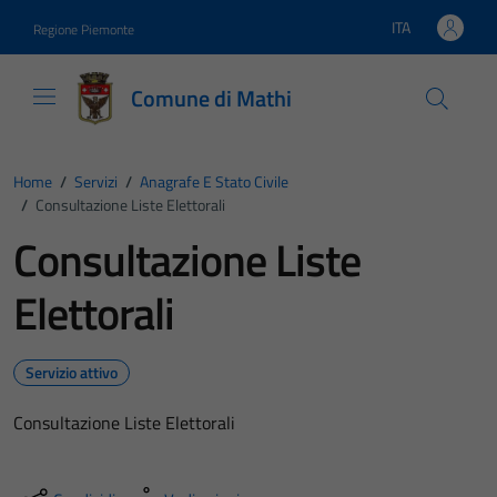
Vai ai contenuti
Vai al footer
ITA
Regione Piemonte
Lingua attiva:
Comune di Mathi
Home
/
Servizi
/
Anagrafe E Stato Civile
/
Consultazione Liste Elettorali
Consultazione Liste
Elettorali
Servizio attivo
Consultazione Liste Elettorali