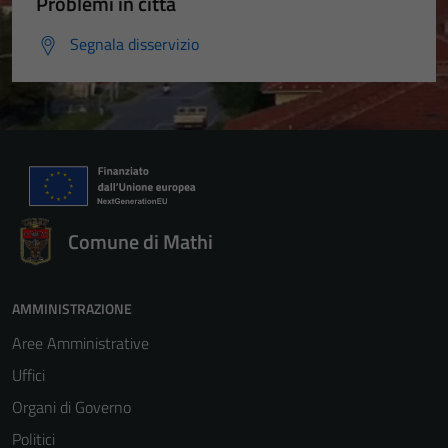
Problemi in città
Segnala disservizio
Comune di Mathi
Tecnici
Questi cookie
sono necessari
AMMINISTRAZIONE
per il
Aree Amministrative
funzionamento
Uffici
del sito e non
possono
Organi di Governo
essere
Politici