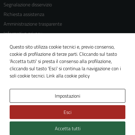
Segnalazione disservizio
Richiesta assistenza
Amministrazione trasparente
Informativa privacy
Cookie Policy
Questo sito utilizza cookie tecnici e, previo consenso,
Note legali
cookie di profilazione di terze parti. Cliccando sul tasto
'Accetta tutti' si presta il consenso alla profilazione,
Dichiarazione di accessibilità
cliccando sul tasto 'Esci' si continua la navigazione con i
Piano di miglioramento del sito
soli cookie tecnici.
Link alla cookie policy
Area Privata
Impostazioni
Esci
Accetta tutti
Credits: ©
Technical Design s.r.l.