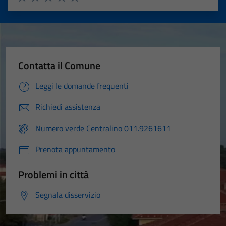
Valuta 1 stelle su 5
Valuta 2 stelle su 5
Valuta 3 stelle su 5
Valuta 4 stelle su 5
Valuta 5 stelle su 5
Contatta il Comune
Leggi le domande frequenti
Tecnici
Richiedi assistenza
Questi cookie
Numero verde Centralino 011.9261611
sono necessari
per il
Prenota appuntamento
funzionamento
del sito e non
Problemi in città
possono
essere
Segnala disservizio
disabilitati.
Questi cookie
non raccolgono