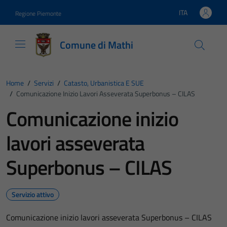
Vai ai contenuti
Vai al footer
ITA
Regione Piemonte
Lingua attiva:
Comune di Mathi
Home
/
Servizi
/
Catasto, Urbanistica E SUE
/
Comunicazione Inizio Lavori Asseverata Superbonus – CILAS
Comunicazione inizio
lavori asseverata
Superbonus – CILAS
Servizio attivo
Comunicazione inizio lavori asseverata Superbonus – CILAS