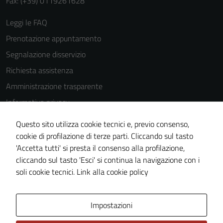
Fax: (+39) 0119261628
Leggi le FAQ
Prenotazione appuntamento
Segnalazione disservizio
Richiesta assistenza
Amministrazione trasparente
Informativa privacy
Cookie Policy
Questo sito utilizza cookie tecnici e, previo consenso,
Note legali
cookie di profilazione di terze parti. Cliccando sul tasto
'Accetta tutti' si presta il consenso alla profilazione,
Dichiarazione di accessibilità
cliccando sul tasto 'Esci' si continua la navigazione con i
Piano di miglioramento del sito
soli cookie tecnici.
Link alla cookie policy
Area Privata
Impostazioni