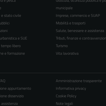
ra e pesca
Giustizia, sicurezza pubblica e po
e
municipale
e stato civile
Imprese, commercio e SUAP
ubblici
Mobilità e trasporti
zioni
Salute, benessere e assistenza
 urbanistica e SUE
Tributi, finanze e contravvenzion
e tempo libero
Turismo
ne e formazione
Vita lavorativa
 FAQ
Amministrazione trasparente
zione appuntamento
Informativa privacy
one disservizio
Cookie Policy
a assistenza
Note legali