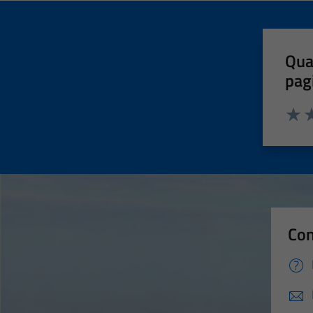
Qua
pag
Valut
Va
Con