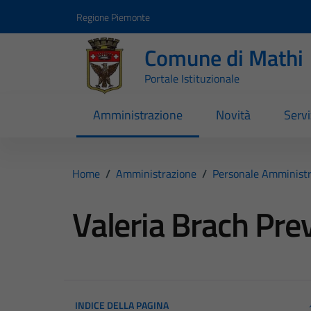
Vai ai contenuti
Vai al footer
Regione Piemonte
Comune di Mathi
Portale Istituzionale
Amministrazione
Novità
Servi
Home
/
Amministrazione
/
Personale Amministr
Valeria Brach Pre
INDICE DELLA PAGINA