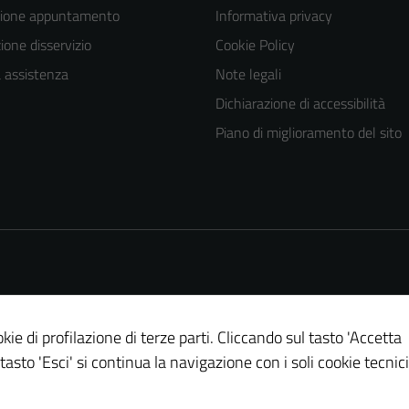
zione appuntamento
Informativa privacy
one disservizio
Cookie Policy
a assistenza
Note legali
Dichiarazione di accessibilità
Piano di miglioramento del sito
kie di profilazione di terze parti. Cliccando sul tasto 'Accetta
 tasto 'Esci' si continua la navigazione con i soli cookie tecnici
Tecnici
Questi cookie