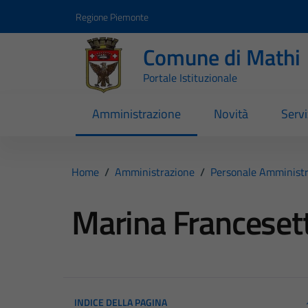
Vai ai contenuti
Vai al footer
Regione Piemonte
Comune di Mathi
Portale Istituzionale
Amministrazione
Novità
Servi
Home
/
Amministrazione
/
Personale Amministr
Marina Francesett
INDICE DELLA PAGINA