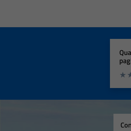
Qua
pag
Valut
Va
Con