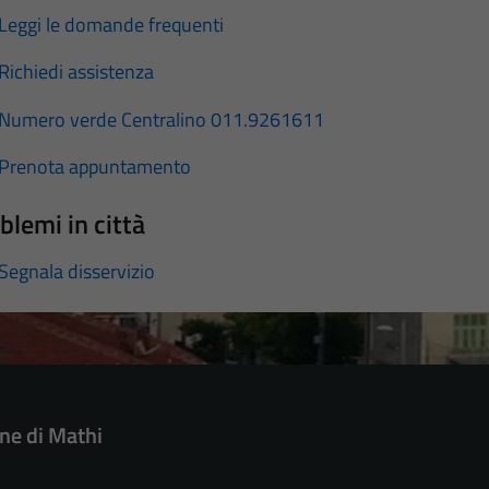
Leggi le domande frequenti
Richiedi assistenza
Numero verde Centralino 011.9261611
Prenota appuntamento
blemi in città
Segnala disservizio
e di Mathi