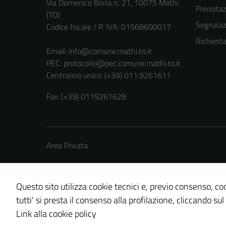
Via Domenico Borla n. 21, 10075 Mathi
Prenota
(TO)
Segnalazi
Codice fiscale / P. IVA: 01568600017
Richiest
Email:
info@comune.mathi.to.it
PEC:
protocollo@pec.comune.mathi.to.it
Centralino unico: (+39) 011.9261611
Fax: (+39) 0119261628
Area Privata
Questo sito utilizza cookie tecnici e, previo consenso, coo
tutti' si presta il consenso alla profilazione, cliccando sul
Credits: ©
Technical Design s.r.l.
Link alla cookie policy