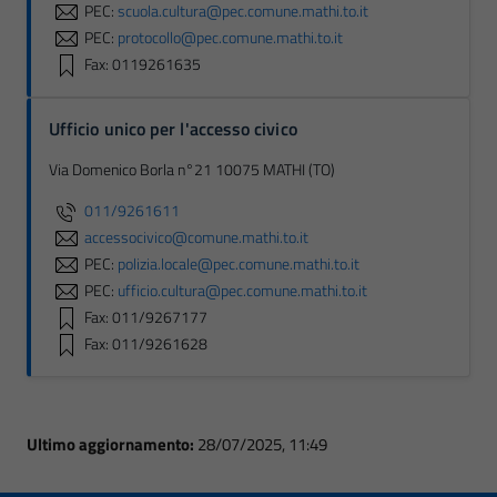
PEC:
scuola.cultura@pec.comune.mathi.to.it
PEC:
protocollo@pec.comune.mathi.to.it
Fax: 0119261635
Ufficio unico per l'accesso civico
Via Domenico Borla n°21 10075 MATHI (TO)
011/9261611
accessocivico@comune.mathi.to.it
PEC:
polizia.locale@pec.comune.mathi.to.it
PEC:
ufficio.cultura@pec.comune.mathi.to.it
Fax: 011/9267177
Fax: 011/9261628
Ultimo aggiornamento:
28/07/2025, 11:49