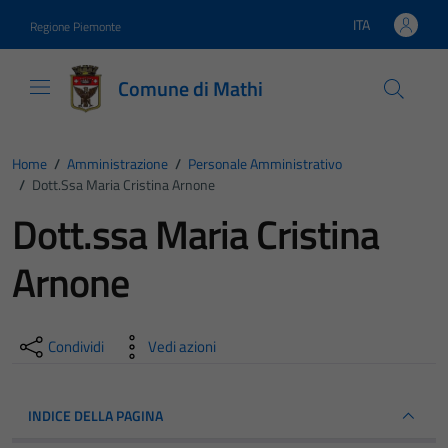
Vai ai contenuti
Vai al footer
ITA
Regione Piemonte
Lingua attiva:
Comune di Mathi
Home
/
Amministrazione
/
Personale Amministrativo
/
Dott.ssa Maria Cristina Arnone
Dott.ssa Maria Cristina
Arnone
Condividi
Vedi azioni
INDICE DELLA PAGINA