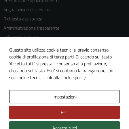
Prenotazione appuntamento
Segnalazione disservizio
Richiesta assistenza
Amministrazione trasparente
Informativa privacy
Cookie Policy
Questo sito utilizza cookie tecnici e, previo consenso,
Note legali
cookie di profilazione di terze parti. Cliccando sul tasto
'Accetta tutti' si presta il consenso alla profilazione,
Dichiarazione di accessibilità
cliccando sul tasto 'Esci' si continua la navigazione con i
Piano di miglioramento del sito
soli cookie tecnici.
Link alla cookie policy
Area Privata
Impostazioni
Esci
Accetta tutti
Credits: ©
Technical Design s.r.l.