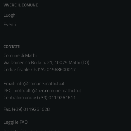
disabilitati.
VIVERE IL COMUNE
Questi cookie
Luoghi
non raccolgono
Eventi
informazioni
personali.
CONTATTI
Comune di Mathi
Via Domenico Borla n. 21, 10075 Mathi (TO)
Codice fiscale / P. IVA: 01568600017
Email:
info@comune.mathi.to.it
PEC:
protocollo@pec.comune.mathi.to.it
Centralino unico: (+39) 011.9261611
Fax: (+39) 0119261628
Leggi le FAQ