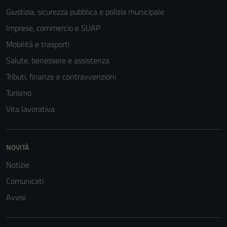
Giustizia, sicurezza pubblica e polizia municipale
Imprese, commercio e SUAP
Mobilità e trasporti
Salute, benessere e assistenza
Tributi, finanze e contravvenzioni
Turismo
Vita lavorativa
Tecnici
NOVITÀ
Questi cookie
sono necessari
Notizie
per il
Comunicati
funzionamento
del sito e non
Avvisi
possono
essere