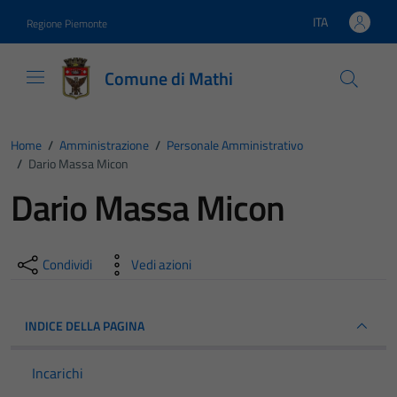
Vai ai contenuti
Vai al footer
ITA
Regione Piemonte
Lingua attiva:
Comune di Mathi
Home
/
Amministrazione
/
Personale Amministrativo
/
Dario Massa Micon
Dario Massa Micon
Condividi
Vedi azioni
INDICE DELLA PAGINA
Incarichi