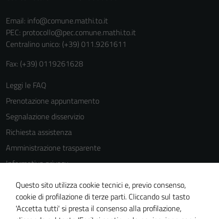
funzionamento
Email:
info@comune.mathi.to.it
del sito e non
PEC:
protocollo@pec.comune.mathi.to.it
possono
Centralino unico: (+39) 011.9261611
essere
disabilitati.
Fax: (+39) 0119261628
Questi cookie
non raccolgono
Leggi le FAQ
informazioni
Prenotazione appuntamento
personali.
Segnalazione disservizio
Richiesta assistenza
Amministrazione trasparente
Informativa privacy
Cookie Policy
Questo sito utilizza cookie tecnici e, previo consenso,
Note legali
cookie di profilazione di terze parti. Cliccando sul tasto
'Accetta tutti' si presta il consenso alla profilazione,
Dichiarazione di accessibilità