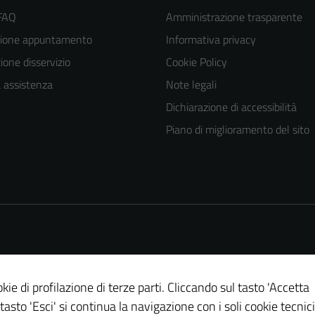
 FAQ
Amministrazione trasparente
zione appuntamento
Informativa privacy
one disservizio
Cookie Policy
a assistenza
Note legali
Dichiarazione di accessibilità
Piano di miglioramento del sito
kie di profilazione di terze parti. Cliccando sul tasto 'Accetta
Tecnici
 tasto 'Esci' si continua la navigazione con i soli cookie tecnici