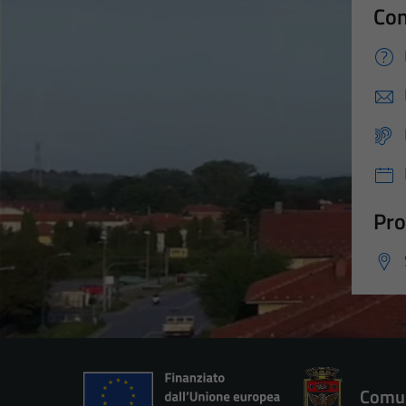
Con
Pro
Comun