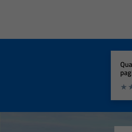
Qua
pag
Valut
Va