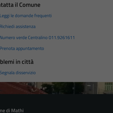
tatta il Comune
Leggi le domande frequenti
Richiedi assistenza
Numero verde Centralino 011.9261611
Prenota appuntamento
blemi in città
Segnala disservizio
e di Mathi