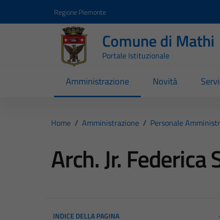
Vai ai contenuti
Vai al footer
Regione Piemonte
Comune di Mathi
Portale Istituzionale
Amministrazione
Novità
Servi
Home
/
Amministrazione
/
Personale Amministr
Arch. Jr. Federica
INDICE DELLA PAGINA