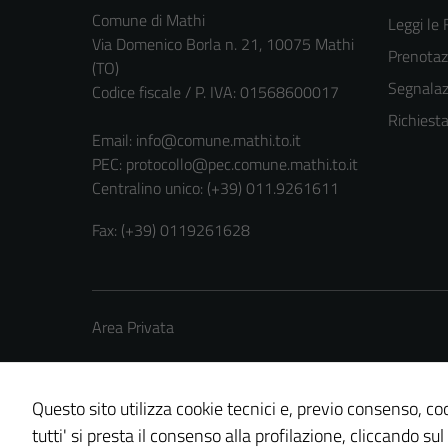
Comune di Mathi
Leggi le
Via Domenico Borla n. 21, 10075 Mathi
Prenota
(TO)
Segnalazi
Codice fiscale / P. IVA: 01568600017
Richiest
Email:
info@comune.mathi.to.it
PEC:
protocollo@pec.comune.mathi.to.it
Centralino unico: (+39) 011.9261611
Fax: (+39) 0119261628
Area Privata
Questo sito utilizza cookie tecnici e, previo consenso, coo
tutti' si presta il consenso alla profilazione, cliccando sul