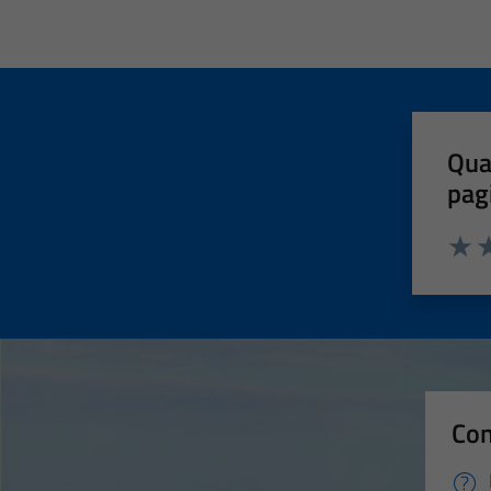
Qua
pag
Valut
Va
Con