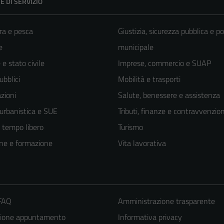
E DI SERVIZIO
ra e pesca
Giustizia, sicurezza pubblica e po
e
municipale
e stato civile
Imprese, commercio e SUAP
ubblici
Mobilità e trasporti
zioni
Salute, benessere e assistenza
 urbanistica e SUE
Tributi, finanze e contravvenzion
e tempo libero
Turismo
ne e formazione
Vita lavorativa
Tecnici
 FAQ
Amministrazione trasparente
Questi cookie
zione appuntamento
Informativa privacy
sono necessari