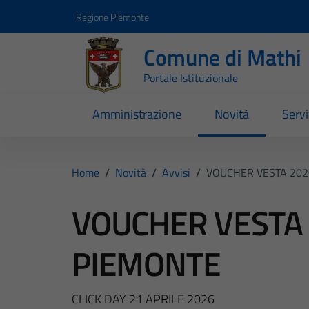
Vai ai contenuti
Vai al footer
Regione Piemonte
Comune di Mathi
Portale Istituzionale
Amministrazione
Novità
Servi
Home
/
Novità
/
Avvisi
/
VOUCHER VESTA 202
VOUCHER VESTA 
PIEMONTE
CLICK DAY 21 APRILE 2026