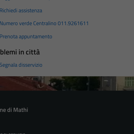
Richiedi assistenza
Numero verde Centralino 011.9261611
Prenota appuntamento
blemi in città
Segnala disservizio
e di Mathi