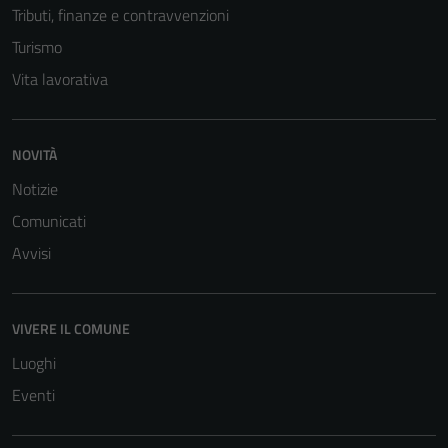
Tributi, finanze e contravvenzioni
Turismo
Vita lavorativa
NOVITÀ
Notizie
Tecnici
Comunicati
Questi cookie
sono necessari
Avvisi
per il
funzionamento
del sito e non
VIVERE IL COMUNE
possono
Luoghi
essere
disabilitati.
Eventi
Questi cookie
non raccolgono