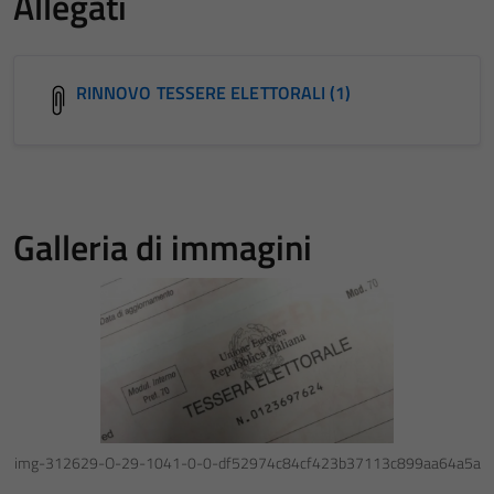
Allegati
RINNOVO TESSERE ELETTORALI (1)
Galleria di immagini
img-312629-O-29-1041-0-0-df52974c84cf423b37113c899aa64a5a