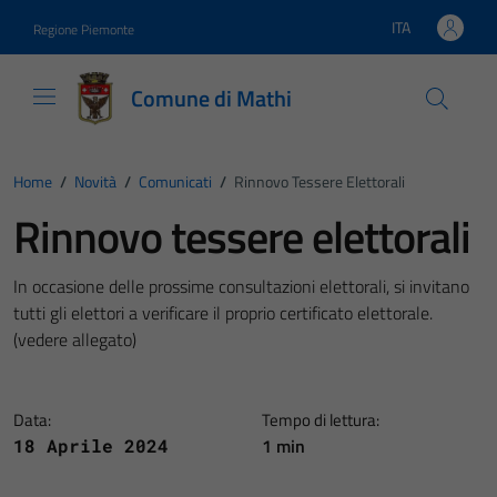
Vai ai contenuti
Vai al footer
ITA
Regione Piemonte
Lingua attiva:
Comune di Mathi
Home
/
Novità
/
Comunicati
/
Rinnovo Tessere Elettorali
Rinnovo tessere elettorali
In occasione delle prossime consultazioni elettorali, si invitano
tutti gli elettori a verificare il proprio certificato elettorale.
(vedere allegato)
Data:
Tempo di lettura:
1 min
18 Aprile 2024