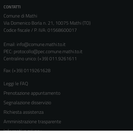
informazioni
CONTATTI
personali.
Comune di Mathi
Via Domenico Borla n. 21, 10075 Mathi (TO)
Codice fiscale / P. IVA: 01568600017
Email:
info@comune.mathi.to.it
PEC:
protocollo@pec.comune.mathi.to.it
Centralino unico: (+39) 011.9261611
Fax: (+39) 0119261628
Leggi le FAQ
Prenotazione appuntamento
Segnalazione disservizio
Richiesta assistenza
Amministrazione trasparente
Informativa privacy