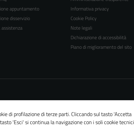
zione appuntamento
Informativa privacy
one disservizio
Cookie Policy
a assistenza
Note legali
Dichiarazione di accessibilità
Piano di miglioramento del sito
Tecnici
Questi cookie
sono necessari
per il
funzionamento
del sito e non
possono
essere
kie di profilazione di terze parti. Cliccando sul tasto 'Accetta
disabilitati.
 tasto 'Esci' si continua la navigazione con i soli cookie tecnici
Questi cookie