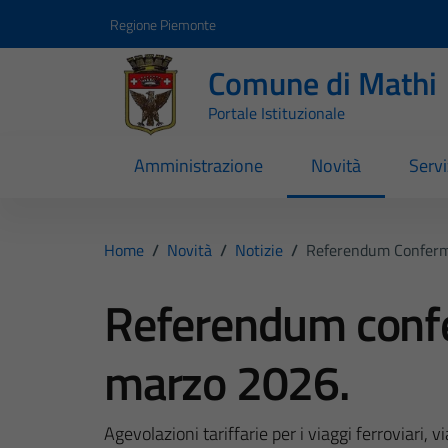
Vai ai contenuti
Vai al footer
Regione Piemonte
Comune di Mathi
Portale Istituzionale
Amministrazione
Novità
Servi
Home
/
Novità
/
Notizie
/
Referendum Conferm
Referendum confe
marzo 2026.
Agevolazioni tariffarie per i viaggi ferroviari, v