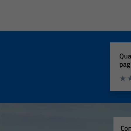
Qua
pag
Valut
Va
Con