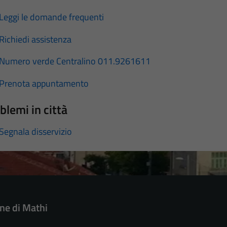
Leggi le domande frequenti
Richiedi assistenza
Numero verde Centralino 011.9261611
Prenota appuntamento
blemi in città
Segnala disservizio
e di Mathi