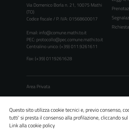
Via Domenico Borla n. 21, 10075 Mathi
Prenota
(TO)
Segnalazi
Codice fiscale / P. IVA: 01568600017
Richiest
Email:
info@comune.mathi.to.it
PEC:
protocollo@pec.comune.mathi.to.it
Centralino unico: (+39) 011.9261611
Fax: (+39) 0119261628
Area Privata
Questo sito utilizza cookie tecnici e, previo consenso, coo
tutti' si presta il consenso alla profilazione, cliccando sul
Credits: ©
Technical Design s.r.l.
Link alla cookie policy