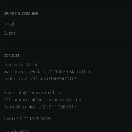
essere
disabilitati.
VIVERE IL COMUNE
Questi cookie
non raccolgono
Luoghi
informazioni
Eventi
personali.
CONTATTI
Comune di Mathi
Via Domenico Borla n. 21, 10075 Mathi (TO)
Codice fiscale / P. IVA: 01568600017
Email:
info@comune.mathi.to.it
PEC:
protocollo@pec.comune.mathi.to.it
Centralino unico: (+39) 011.9261611
Fax: (+39) 0119261628
Leggi le FAQ