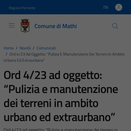
Vai ai contenuti
Vai al footer
ITA
Regione Piemonte
Lingua attiva:
Comune di Mathi
Home
/
Novità
/
Comunicati
/
Ord 4/23 Ad Oggetto: “Pulizia E Manutenzione Dei Terreni In Ambito
Urbano Ed Extraurbano”
Ord 4/23 ad oggetto:
“Pulizia e manutenzione
dei terreni in ambito
urbano ed extraurbano”
Ord 4/23 ad oggetto: "Pulizia e manutenzione dei terreni in