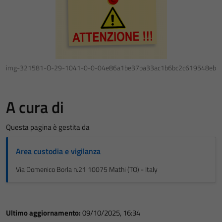
img-321581-O-29-1041-0-0-04e86a1be37ba33ac1b6bc2c619548eb
A cura di
Questa pagina è gestita da
Area custodia e vigilanza
Via Domenico Borla n.21 10075 Mathi (TO) - Italy
Ultimo aggiornamento:
09/10/2025, 16:34