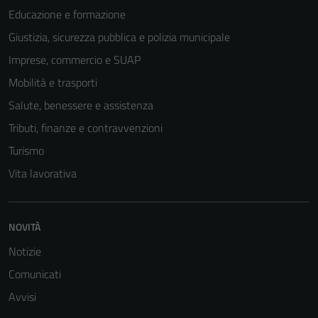
Educazione e formazione
Giustizia, sicurezza pubblica e polizia municipale
Imprese, commercio e SUAP
Mobilità e trasporti
Salute, benessere e assistenza
Tributi, finanze e contravvenzioni
Turismo
Vita lavorativa
Tecnici
Questi cookie
NOVITÀ
sono necessari
Notizie
per il
funzionamento
Comunicati
del sito e non
Avvisi
possono