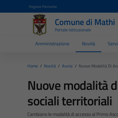
Vai ai contenuti
Vai al footer
Regione Piemonte
Comune di Mathi
Portale Istituzionale
Amministrazione
Novità
Servi
Home
/
Novità
/
Avvisi
/
Nuove Modalità Di Acce
Nuove modalità di
sociali territoriali
Cambiano le modalità di accesso al Primo Ascol