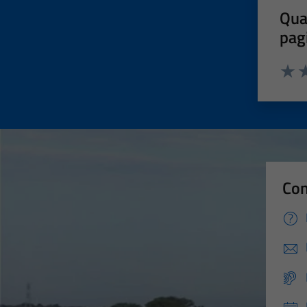
Qua
pag
Valut
Va
Con