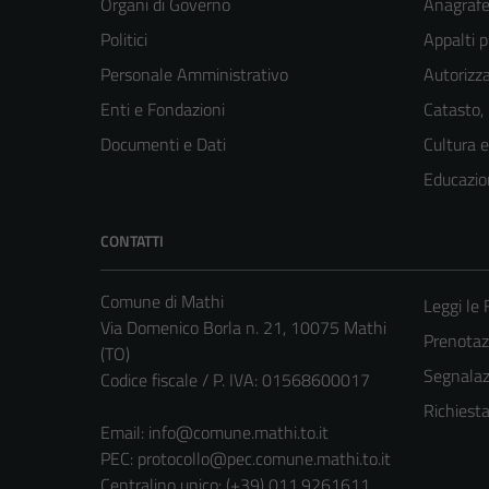
Organi di Governo
Anagrafe 
Politici
Appalti p
Personale Amministrativo
Autorizza
Enti e Fondazioni
Catasto,
Documenti e Dati
Cultura 
Educazio
CONTATTI
Comune di Mathi
Leggi le
Via Domenico Borla n. 21, 10075 Mathi
Prenota
(TO)
Segnalazi
Codice fiscale / P. IVA: 01568600017
Richiest
Email:
info@comune.mathi.to.it
PEC:
protocollo@pec.comune.mathi.to.it
Centralino unico: (+39) 011.9261611