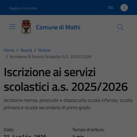
Vai ai contenuti
Vai al footer
ITA
Regione Piemonte
Lingua attiva:
Comune di Mathi
Home
/
Novità
/
Notizie
/
Iscrizione Ai Servizi Scolastici A.s. 2025/2026
Iscrizione ai servizi
scolastici a.s. 2025/2026
Iscrizione mensa, prescuole e doposcuola scuola infanzia, scuola
primaria e scuola secondaria di primo grado.
Data:
Tempo di lettura:
1 min
21 Luglio 2025