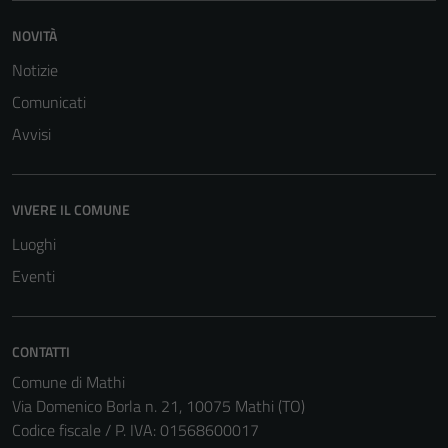
funzionamento
NOVITÀ
del sito e non
possono
Notizie
essere
Comunicati
disabilitati.
Questi cookie
Avvisi
non raccolgono
informazioni
personali.
VIVERE IL COMUNE
Luoghi
Eventi
CONTATTI
Comune di Mathi
Via Domenico Borla n. 21, 10075 Mathi (TO)
Codice fiscale / P. IVA: 01568600017