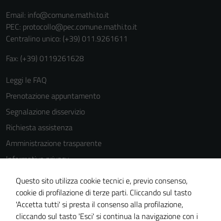
Email:
info@comune.mathi.to.it
PEC:
protocollo@pec.comune.mathi.to.it
Centralino unico: (+39) 011.9261611
Fax: (+39) 0119261628
Leggi le FAQ
Prenotazione appuntamento
Segnalazione disservizio
Richiesta assistenza
Amministrazione trasparente
Informativa privacy
Cookie Policy
Questo sito utilizza cookie tecnici e, previo consenso,
Note legali
cookie di profilazione di terze parti. Cliccando sul tasto
'Accetta tutti' si presta il consenso alla profilazione,
Dichiarazione di accessibilità
cliccando sul tasto 'Esci' si continua la navigazione con i