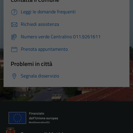
Leggi le domande frequenti
Richiedi assistenza
Numero verde Centralino 011.9261611
Prenota appuntamento
Problemi in città
Segnala disservizio