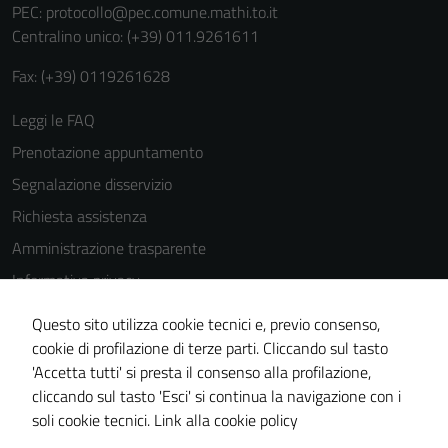
PEC:
protocollo@pec.comune.mathi.to.it
Centralino unico: (+39) 011.9261611
Fax: (+39) 0119261628
Leggi le FAQ
Prenotazione appuntamento
Segnalazione disservizio
Richiesta assistenza
Amministrazione trasparente
Informativa privacy
Cookie Policy
Questo sito utilizza cookie tecnici e, previo consenso,
Note legali
cookie di profilazione di terze parti. Cliccando sul tasto
'Accetta tutti' si presta il consenso alla profilazione,
Dichiarazione di accessibilità
cliccando sul tasto 'Esci' si continua la navigazione con i
Piano di miglioramento del sito
soli cookie tecnici.
Link alla cookie policy