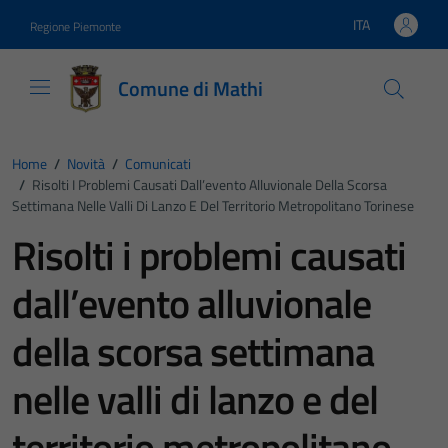
Vai ai contenuti
Vai al footer
ITA
Regione Piemonte
Lingua attiva:
Comune di Mathi
Home
/
Novità
/
Comunicati
/
Risolti I Problemi Causati Dall’evento Alluvionale Della Scorsa
Settimana Nelle Valli Di Lanzo E Del Territorio Metropolitano Torinese
Risolti i problemi causati
dall’evento alluvionale
della scorsa settimana
nelle valli di lanzo e del
territorio metropolitano