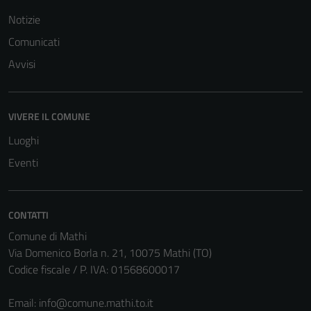
del sito e non
Notizie
possono
Comunicati
essere
disabilitati.
Avvisi
Questi cookie
non raccolgono
informazioni
VIVERE IL COMUNE
personali.
Luoghi
Eventi
CONTATTI
Comune di Mathi
Via Domenico Borla n. 21, 10075 Mathi (TO)
Codice fiscale / P. IVA: 01568600017
Email:
info@comune.mathi.to.it