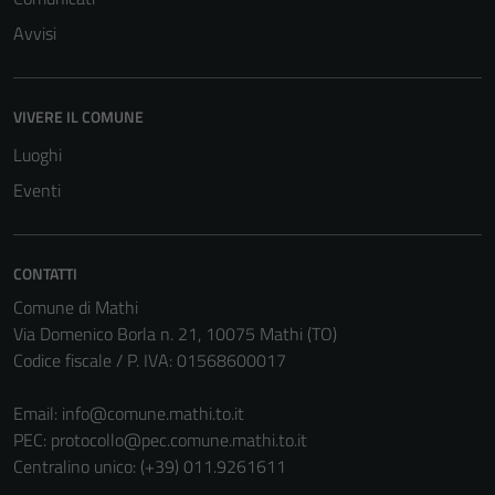
Avvisi
Tecnici
VIVERE IL COMUNE
Questi cookie
sono necessari
Luoghi
per il
Eventi
funzionamento
del sito e non
possono
CONTATTI
essere
Comune di Mathi
disabilitati.
Via Domenico Borla n. 21, 10075 Mathi (TO)
Questi cookie
Codice fiscale / P. IVA: 01568600017
non raccolgono
informazioni
Email:
info@comune.mathi.to.it
personali.
PEC:
protocollo@pec.comune.mathi.to.it
Centralino unico: (+39) 011.9261611