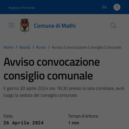
Vai ai contenuti
Vai al footer
ITA
Regione Piemonte
Lingua attiva:
Comune di Mathi
Home
/
Novità
/
Avvisi
/
Avviso Convocazione Consiglio Comunale
Avviso convocazione
consiglio comunale
Il giorno 30 aprile 2024 ore 18,30 presso la sala consiliare, avrà
luogo la seduta del consiglio comunale.
Data:
Tempo di lettura:
1 min
26 Aprile 2024