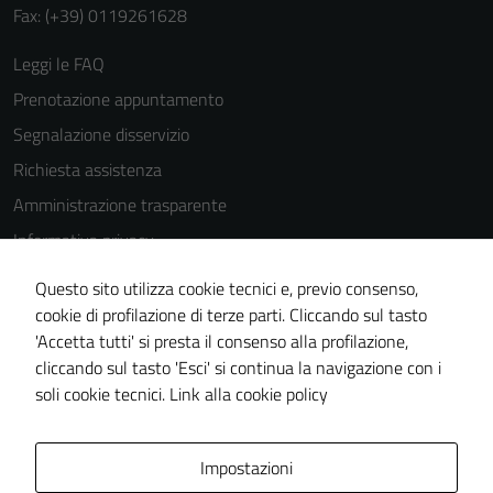
Fax: (+39) 0119261628
Leggi le FAQ
Prenotazione appuntamento
Segnalazione disservizio
Richiesta assistenza
Amministrazione trasparente
Informativa privacy
Cookie Policy
Questo sito utilizza cookie tecnici e, previo consenso,
Note legali
cookie di profilazione di terze parti. Cliccando sul tasto
'Accetta tutti' si presta il consenso alla profilazione,
Dichiarazione di accessibilità
cliccando sul tasto 'Esci' si continua la navigazione con i
Piano di miglioramento del sito
soli cookie tecnici.
Link alla cookie policy
Area Privata
Impostazioni