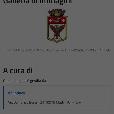
Galleria di immagini
img-190842-O-29-1041-0-0-9c54420159ad99a9a5f130f24f4cc58c
A cura di
Questa pagina è gestita da
Il Sindaco
Via Domenico Borla n.21 10075 Mathi (TO) - Italy