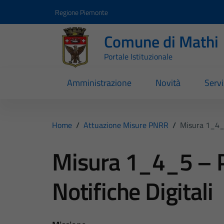
Vai ai contenuti
Vai al footer
Regione Piemonte
Comune di Mathi
Portale Istituzionale
Amministrazione
Novità
Servi
Home
/
Attuazione Misure PNRR
/
Misura 1_4_5
Misura 1_4_5 – 
Notifiche Digitali