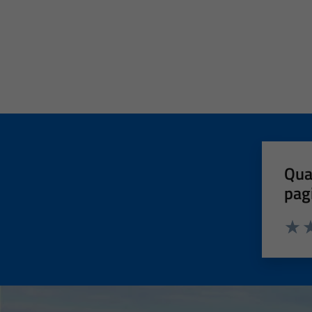
Qua
pag
Valut
Va