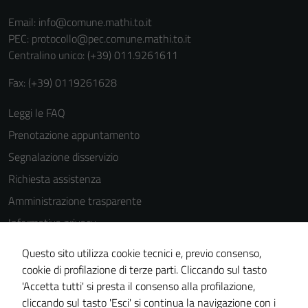
Email:
info@comune.mathi.to.it
PEC:
protocollo@pec.comune.mathi.to.it
Centralino unico: (+39) 011.9261611
Fax: (+39) 0119261628
Leggi le FAQ
Prenotazione appuntamento
Segnalazione disservizio
Richiesta assistenza
Amministrazione trasparente
Informativa privacy
Cookie Policy
Questo sito utilizza cookie tecnici e, previo consenso,
Note legali
cookie di profilazione di terze parti. Cliccando sul tasto
'Accetta tutti' si presta il consenso alla profilazione,
Dichiarazione di accessibilità
cliccando sul tasto 'Esci' si continua la navigazione con i