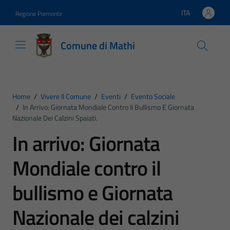
Vai ai contenuti
Vai al footer
ITA
Regione Piemonte
Lingua attiva:
Comune di Mathi
Home
/
Vivere Il Comune
/
Eventi
/
Evento Sociale
/
In Arrivo: Giornata Mondiale Contro Il Bullismo E Giornata
Nazionale Dei Calzini Spaiati.
In arrivo: Giornata
Mondiale contro il
bullismo e Giornata
Nazionale dei calzini