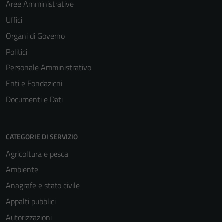
Aree Amministrative
Uffici
Organi di Governo
Tecnici
Politici
Questi cookie
Personale Amministrativo
sono necessari
per il
Enti e Fondazioni
funzionamento
Documenti e Dati
del sito e non
possono
essere
CATEGORIE DI SERVIZIO
disabilitati.
Questi cookie
Agricoltura e pesca
non raccolgono
Ambiente
informazioni
Anagrafe e stato civile
personali.
Appalti pubblici
Autorizzazioni