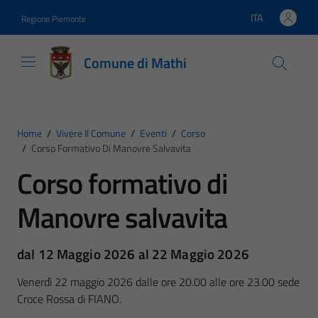
Vai ai contenuti
Vai al footer
ITA
Regione Piemonte
Lingua attiva:
Comune di Mathi
Home
/
Vivere Il Comune
/
Eventi
/
Corso
/
Corso Formativo Di Manovre Salvavita
Corso formativo di
Manovre salvavita
dal 12 Maggio 2026 al 22 Maggio 2026
Venerdì 22 maggio 2026 dalle ore 20.00 alle ore 23.00 sede
Croce Rossa di FIANO.