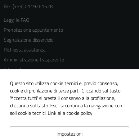
Fax: (+39) 0119261628
Leggi le FAQ
Prenotazione appuntamento
Segnalazione disservizio
Richiesta assistenza
Amministrazione trasparente
Informativa privacy
Cookie Policy
Questo sito utilizza cookie tecnici e, previo consenso,
Note legali
cookie di profilazione di terze parti. Cliccando sul tasto
'Accetta tutti' si presta il consenso alla profilazione,
Dichiarazione di accessibilità
cliccando sul tasto 'Esci' si continua la navigazione con i
Piano di miglioramento del sito
soli cookie tecnici.
Link alla cookie policy
Area Privata
Impostazioni