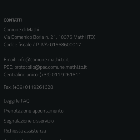
CONTATTI
Comune di Mathi
Via Domenico Borla n. 21, 10075 Mathi (TO)
Codice fiscale / P. IVA: 01568600017
Email:
info@comune.mathi.to.it
PEC:
protocollo@pec.comune.mathi.to.it
Tecnici
Centralino unico: (+39) 011.9261611
Questi cookie
sono necessari
Fax: (+39) 0119261628
per il
funzionamento
Leggi le FAQ
del sito e non
Prenotazione appuntamento
possono
Segnalazione disservizio
essere
disabilitati.
Richiesta assistenza
Questi cookie