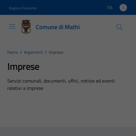
Vai ai contenuti
Vai al footer
ITA
Regione Piemonte
Lingua attiva:
Comune di Mathi
Home
/
Argomenti
/
Imprese
Imprese
Dettagli dell'argomento
Servizi comunali, documenti, uffici, notizie ed eventi
relativi a Imprese