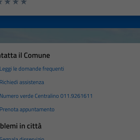
a 1 stelle su 5
luta 2 stelle su 5
Valuta 3 stelle su 5
Valuta 4 stelle su 5
Valuta 5 stelle su 5
tatta il Comune
Leggi le domande frequenti
Richiedi assistenza
Numero verde Centralino 011.9261611
Prenota appuntamento
blemi in città
Segnala disservizio