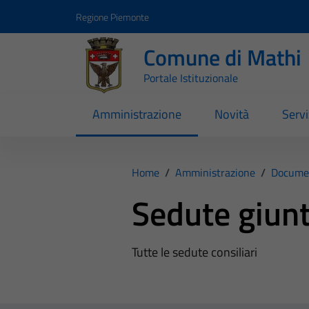
Vai ai contenuti
Vai al footer
Regione Piemonte
Comune di Mathi
Portale Istituzionale
Amministrazione
Novità
Servi
Home
/
Amministrazione
/
Documen
Sedute giunt
Tutte le sedute consiliari