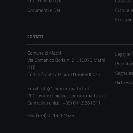
Enti e Fondazioni
Catasto,
Documenti e Dati
Cultura 
Educazio
CONTATTI
Comune di Mathi
Leggi le
Via Domenico Borla n. 21, 10075 Mathi
Prenota
(TO)
Segnalazi
Codice fiscale / P. IVA: 01568600017
Richiest
Email:
info@comune.mathi.to.it
PEC:
protocollo@pec.comune.mathi.to.it
Centralino unico: (+39) 011.9261611
Fax: (+39) 0119261628