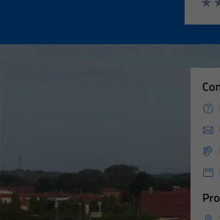
Valut
Va
Con
Pro