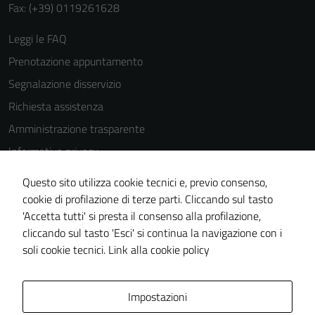
Fax: (+39) 0119261628
Leggi le FAQ
Tecnici
Prenotazione appuntamento
Questi cookie
Segnalazione disservizio
sono necessari
Richiesta assistenza
per il
Amministrazione trasparente
funzionamento
del sito e non
Informativa privacy
possono
Cookie Policy
essere
Questo sito utilizza cookie tecnici e, previo consenso,
Note legali
disabilitati.
cookie di profilazione di terze parti. Cliccando sul tasto
Questi cookie
'Accetta tutti' si presta il consenso alla profilazione,
Dichiarazione di accessibilità
non raccolgono
cliccando sul tasto 'Esci' si continua la navigazione con i
Piano di miglioramento del sito
informazioni
soli cookie tecnici.
Link alla cookie policy
personali.
Area Privata
Impostazioni