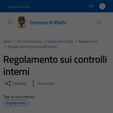
Vai ai contenuti
Vai al footer
ITA
Regione Piemonte
Lingua attiva:
Comune di Mathi
Home
/
Amministrazione
/
Documenti E Dati
/
Regolamenti
/
Regolamento Sui Controlli Interni
Regolamento sui controlli
interni
Condividi
Vedi azioni
Tipo di documento
Regolamento